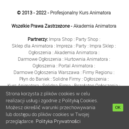
© 2013 - 2022 -
Profesjonalny Kurs Animatora
Wszelkie Prawa Zastrzeżone -
Akademia Animatora
Partnerzy:
Impra Shop
:
Party Shop
:
Sklep dla Animatora
:
Impreza
:
Party
:
Impra Sklep
:
Ogłoszenia
:
Akademia Animatora
:
Darmowe Ogłoszenia
:
Hurtownia Animatora
:
Ogłoszenia
:
Portal Animatora
:
Darmowe Ogłoszenia Warszawa
:
Firmy Regionu
:
Płyn do Baniek
:
Solidne Firmy
:
Ogłoszenia
:
Kurs Animatora
:
Solidna Firma
:
Bezpłatne Ogłoszenia
:
Animator Czasu Wolnego
:
Strona korzysta z plików cookies w celu
Bezpłatne Ogłoszenia Warszawa
:
sklep animatora
:
realizacji usług i zgodnie z Polityką Cookies.
Bańki Mydlane
:
Bezpłatne Ogłoszenia
:
Możesz określić warunki przechowywania
OK
Szkolenie Animatorów
:
Kurs Animatora
:
Gratka
:
lub dostępu do plików cookies w Twojej
Kurs Animatora Warszawa
:
Rumia
:
przeglądarce.
Polityka Prywatności
Kurs Animatora Poznań
:
Kurs Animatora Katowice
: