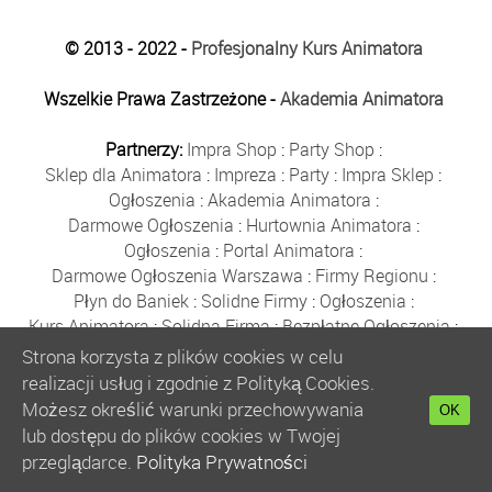
© 2013 - 2022 -
Profesjonalny Kurs Animatora
Wszelkie Prawa Zastrzeżone -
Akademia Animatora
Partnerzy:
Impra Shop
:
Party Shop
:
Sklep dla Animatora
:
Impreza
:
Party
:
Impra Sklep
:
Ogłoszenia
:
Akademia Animatora
:
Darmowe Ogłoszenia
:
Hurtownia Animatora
:
Ogłoszenia
:
Portal Animatora
:
Darmowe Ogłoszenia Warszawa
:
Firmy Regionu
:
Płyn do Baniek
:
Solidne Firmy
:
Ogłoszenia
:
Kurs Animatora
:
Solidna Firma
:
Bezpłatne Ogłoszenia
:
Animator Czasu Wolnego
:
Strona korzysta z plików cookies w celu
Bezpłatne Ogłoszenia Warszawa
:
sklep animatora
:
realizacji usług i zgodnie z Polityką Cookies.
Bańki Mydlane
:
Bezpłatne Ogłoszenia
:
Możesz określić warunki przechowywania
OK
Szkolenie Animatorów
:
Kurs Animatora
:
Gratka
:
lub dostępu do plików cookies w Twojej
Kurs Animatora Warszawa
:
Rumia
:
przeglądarce.
Polityka Prywatności
Kurs Animatora Poznań
:
Kurs Animatora Katowice
: