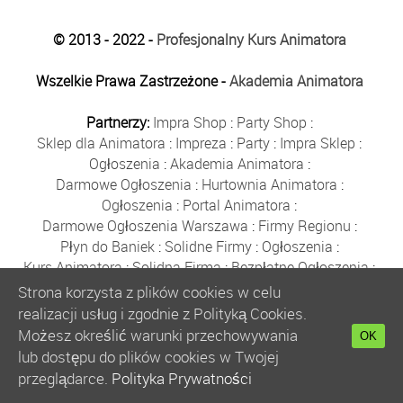
© 2013 - 2022 -
Profesjonalny Kurs Animatora
Wszelkie Prawa Zastrzeżone -
Akademia Animatora
Partnerzy:
Impra Shop
:
Party Shop
:
Sklep dla Animatora
:
Impreza
:
Party
:
Impra Sklep
:
Ogłoszenia
:
Akademia Animatora
:
Darmowe Ogłoszenia
:
Hurtownia Animatora
:
Ogłoszenia
:
Portal Animatora
:
Darmowe Ogłoszenia Warszawa
:
Firmy Regionu
:
Płyn do Baniek
:
Solidne Firmy
:
Ogłoszenia
:
Kurs Animatora
:
Solidna Firma
:
Bezpłatne Ogłoszenia
:
Animator Czasu Wolnego
:
Strona korzysta z plików cookies w celu
Bezpłatne Ogłoszenia Warszawa
:
sklep animatora
:
realizacji usług i zgodnie z Polityką Cookies.
Bańki Mydlane
:
Bezpłatne Ogłoszenia
:
Możesz określić warunki przechowywania
OK
Szkolenie Animatorów
:
Kurs Animatora
:
Gratka
:
lub dostępu do plików cookies w Twojej
Kurs Animatora Warszawa
:
Rumia
:
przeglądarce.
Polityka Prywatności
Kurs Animatora Poznań
:
Kurs Animatora Katowice
: