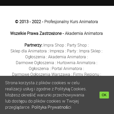
© 2013 - 2022 -
Profesjonalny Kurs Animatora
Wszelkie Prawa Zastrzeżone -
Akademia Animatora
Partnerzy:
Impra Shop
:
Party Shop
:
Sklep dla Animatora
:
Impreza
:
Party
:
Impra Sklep
:
Ogłoszenia
:
Akademia Animatora
:
Darmowe Ogłoszenia
:
Hurtownia Animatora
:
Ogłoszenia
:
Portal Animatora
:
Darmowe Ogłoszenia Warszawa
:
Firmy Regionu
:
Płyn do Baniek
:
Solidne Firmy
:
Ogłoszenia
:
Strona korzysta z plików cookies w celu
Kurs Animatora
:
Solidna Firma
:
Bezpłatne Ogłoszenia
:
realizacji usług i zgodnie z Polityką Cookies.
Animator Czasu Wolnego
:
Możesz określić warunki przechowywania
OK
Bezpłatne Ogłoszenia Warszawa
:
sklep animatora
:
lub dostępu do plików cookies w Twojej
Bańki Mydlane
:
Bezpłatne Ogłoszenia
:
przeglądarce.
Polityka Prywatności
Szkolenie Animatorów
:
Kurs Animatora
:
Gratka
: