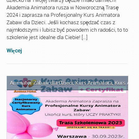
Akademia Animatora rusza w Noworoczną Trasę
2024 i zaprasza na Profesjonalny Kurs Animatora
Zabaw dla Dzieci. Jeśli kochasz spędzać czas z
najmłodszymi i lubisz być powodem ich radości, to to
szkolenie jest idealne dla Ciebie! […]
Więcej
Animator Zabaw dla Dzieci
,
Kurs Animatora
,
Kurs Anim