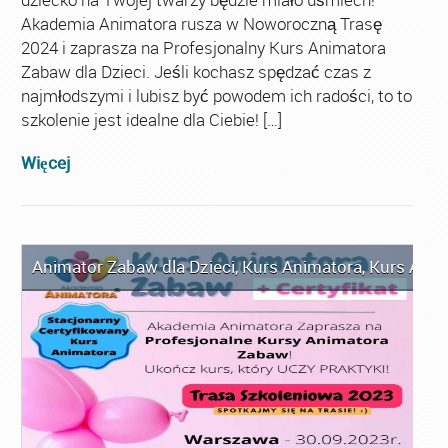
Akademia Animatora rusza w Noworoczną Trasę
2024 i zaprasza na Profesjonalny Kurs Animatora
Zabaw dla Dzieci. Jeśli kochasz spędzać czas z
najmłodszymi i lubisz być powodem ich radości, to to
szkolenie jest idealne dla Ciebie! […]
Więcej
Animator Zabaw dla Dzieci
,
Kurs Animatora
,
Kurs Anim