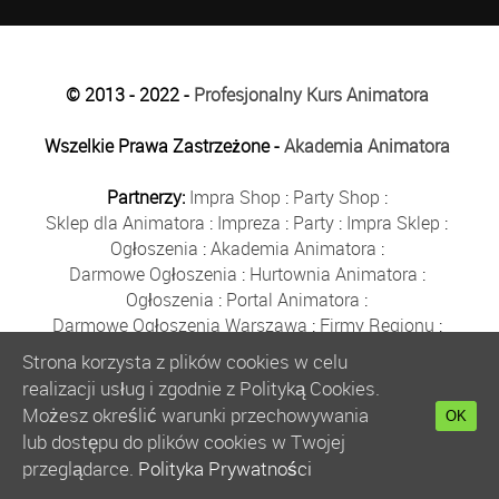
© 2013 - 2022 -
Profesjonalny Kurs Animatora
Wszelkie Prawa Zastrzeżone -
Akademia Animatora
Partnerzy:
Impra Shop
:
Party Shop
:
Sklep dla Animatora
:
Impreza
:
Party
:
Impra Sklep
:
Ogłoszenia
:
Akademia Animatora
:
Darmowe Ogłoszenia
:
Hurtownia Animatora
:
Ogłoszenia
:
Portal Animatora
:
Darmowe Ogłoszenia Warszawa
:
Firmy Regionu
:
Płyn do Baniek
:
Solidne Firmy
:
Ogłoszenia
:
Strona korzysta z plików cookies w celu
Kurs Animatora
:
Solidna Firma
:
Bezpłatne Ogłoszenia
:
realizacji usług i zgodnie z Polityką Cookies.
Animator Czasu Wolnego
:
Możesz określić warunki przechowywania
OK
Bezpłatne Ogłoszenia Warszawa
:
sklep animatora
:
lub dostępu do plików cookies w Twojej
Bańki Mydlane
:
Bezpłatne Ogłoszenia
:
przeglądarce.
Polityka Prywatności
Szkolenie Animatorów
:
Kurs Animatora
:
Gratka
: