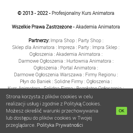
© 2013 - 2022 -
Profesjonalny Kurs Animatora
Wszelkie Prawa Zastrzeżone -
Akademia Animatora
Partnerzy:
Impra Shop
:
Party Shop
:
Sklep dla Animatora
:
Impreza
:
Party
:
Impra Sklep
:
Ogłoszenia
:
Akademia Animatora
:
Darmowe Ogłoszenia
:
Hurtownia Animatora
:
Ogłoszenia
:
Portal Animatora
:
Darmowe Ogłoszenia Warszawa
:
Firmy Regionu
:
Płyn do Baniek
:
Solidne Firmy
:
Ogłoszenia
:
Kurs Animatora
:
Solidna Firma
:
Bezpłatne Ogłoszenia
:
Animator Czasu Wolnego
:
Strona korzysta z plików cookies w celu
Bezpłatne Ogłoszenia Warszawa
:
sklep animatora
:
realizacji usług i zgodnie z Polityką Cookies.
Bańki Mydlane
:
Bezpłatne Ogłoszenia
:
Możesz określić warunki przechowywania
OK
Szkolenie Animatorów
:
Kurs Animatora
:
Gratka
:
lub dostępu do plików cookies w Twojej
Kurs Animatora Warszawa
:
Rumia
:
przeglądarce.
Polityka Prywatności
Kurs Animatora Poznań
:
Kurs Animatora Katowice
: