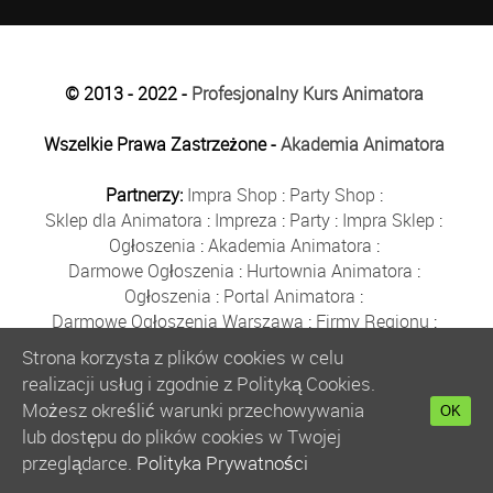
© 2013 - 2022 -
Profesjonalny Kurs Animatora
Wszelkie Prawa Zastrzeżone -
Akademia Animatora
Partnerzy:
Impra Shop
:
Party Shop
:
Sklep dla Animatora
:
Impreza
:
Party
:
Impra Sklep
:
Ogłoszenia
:
Akademia Animatora
:
Darmowe Ogłoszenia
:
Hurtownia Animatora
:
Ogłoszenia
:
Portal Animatora
:
Darmowe Ogłoszenia Warszawa
:
Firmy Regionu
:
Płyn do Baniek
:
Solidne Firmy
:
Ogłoszenia
:
Strona korzysta z plików cookies w celu
Kurs Animatora
:
Solidna Firma
:
Bezpłatne Ogłoszenia
:
realizacji usług i zgodnie z Polityką Cookies.
Animator Czasu Wolnego
:
Możesz określić warunki przechowywania
OK
Bezpłatne Ogłoszenia Warszawa
:
sklep animatora
:
lub dostępu do plików cookies w Twojej
Bańki Mydlane
:
Bezpłatne Ogłoszenia
:
przeglądarce.
Polityka Prywatności
Szkolenie Animatorów
:
Kurs Animatora
:
Gratka
: