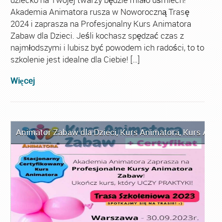
Akademia Animatora rusza w Noworoczną Trasę
2024 i zaprasza na Profesjonalny Kurs Animatora
Zabaw dla Dzieci. Jeśli kochasz spędzać czas z
najmłodszymi i lubisz być powodem ich radości, to to
szkolenie jest idealne dla Ciebie! […]
Więcej
Animator Zabaw dla Dzieci
,
Kurs Animatora
,
Kurs Anim