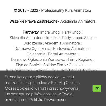
© 2013 - 2022 -
Profesjonalny Kurs Animatora
Wszelkie Prawa Zastrzeżone -
Akademia Animatora
Partnerzy:
Impra Shop
:
Party Shop
:
Sklep dla Animatora
:
Impreza
:
Party
:
Impra Sklep
:
Ogłoszenia
:
Akademia Animatora
:
Darmowe Ogłoszenia
:
Hurtownia Animatora
:
Ogłoszenia
:
Portal Animatora
:
Darmowe Ogłoszenia Warszawa
:
Firmy Regionu
:
Płyn do Baniek
:
Solidne Firmy
:
Ogłoszenia
:
Kurs Animatora
:
Solidna Firma
:
Bezpłatne Ogłoszenia
:
Animator Czasu Wolnego
:
Strona korzysta z plików cookies w celu
Bezpłatne Ogłoszenia Warszawa
:
sklep animatora
:
realizacji usług i zgodnie z Polityką Cookies.
Bańki Mydlane
:
Bezpłatne Ogłoszenia
:
Możesz określić warunki przechowywania
OK
Szkolenie Animatorów
:
Kurs Animatora
:
Gratka
:
lub dostępu do plików cookies w Twojej
Kurs Animatora Warszawa
:
Rumia
:
przeglądarce.
Polityka Prywatności
Kurs Animatora Poznań
:
Kurs Animatora Katowice
: