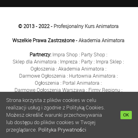
© 2013 - 2022 -
Profesjonalny Kurs Animatora
Wszelkie Prawa Zastrzeżone -
Akademia Animatora
Partnerzy:
Impra Shop
:
Party Shop
:
Sklep dla Animatora
:
Impreza
:
Party
:
Impra Sklep
:
Ogłoszenia
:
Akademia Animatora
:
Darmowe Ogłoszenia
:
Hurtownia Animatora
:
Ogłoszenia
:
Portal Animatora
:
Darmowe Ogłoszenia Warszawa
:
Firmy Regionu
:
Płyn do Baniek
:
Solidne Firmy
:
Ogłoszenia
:
Strona korzysta z plików cookies w celu
Kurs Animatora
:
Solidna Firma
:
Bezpłatne Ogłoszenia
:
realizacji usług i zgodnie z Polityką Cookies.
Animator Czasu Wolnego
:
Możesz określić warunki przechowywania
OK
Bezpłatne Ogłoszenia Warszawa
:
sklep animatora
:
lub dostępu do plików cookies w Twojej
Bańki Mydlane
:
Bezpłatne Ogłoszenia
:
przeglądarce.
Polityka Prywatności
Szkolenie Animatorów
:
Kurs Animatora
:
Gratka
: