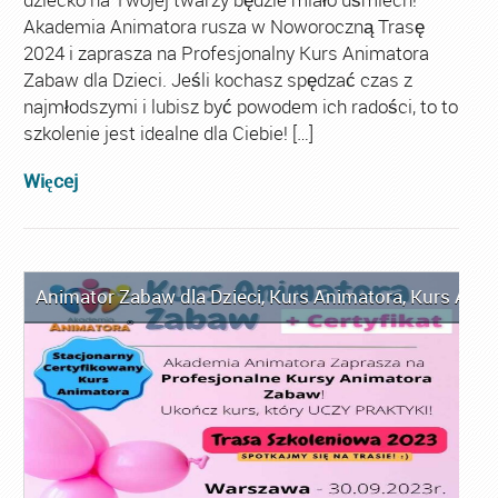
Akademia Animatora rusza w Noworoczną Trasę
2024 i zaprasza na Profesjonalny Kurs Animatora
Zabaw dla Dzieci. Jeśli kochasz spędzać czas z
najmłodszymi i lubisz być powodem ich radości, to to
szkolenie jest idealne dla Ciebie! […]
Więcej
Animator Zabaw dla Dzieci
,
Kurs Animatora
,
Kurs Anim