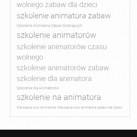
wolnego zabaw dla dzieci
szkolenie animatora zabaw
Szkolenie Animatora Zabaw Dziecięcych
szkolenie animatorów
szkolenie animatorów czasu
wolnego
szkolenie animatorów zabaw
szkolenie dla animatora
Szkolenie dla Animatorów
szkolenie na animatora
Warszawa kurs animatora
Warszawa kurs animatora zabaw dla dzieci