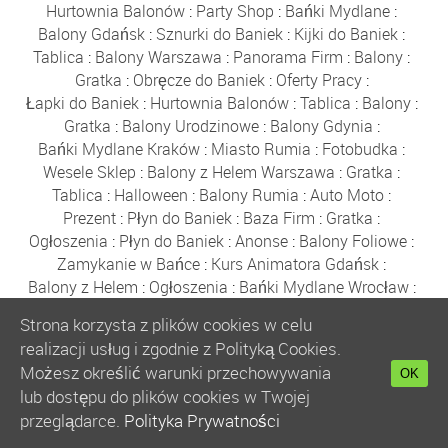
Hurtownia Balonów
:
Party Shop
:
Bańki Mydlane
:
Balony Gdańsk
:
Sznurki do Baniek
:
Kijki do Baniek
:
Tablica
:
Balony Warszawa
:
Panorama Firm
:
Balony
:
Gratka
:
Obręcze do Baniek
:
Oferty Pracy
:
Łapki do Baniek
:
Hurtownia Balonów
:
Tablica
:
Balony
:
Gratka
:
Balony Urodzinowe
:
Balony Gdynia
:
Bańki Mydlane Kraków
:
Miasto Rumia
:
Fotobudka
:
Wesele Sklep
:
Balony z Helem Warszawa
:
Gratka
:
Tablica
:
Halloween
:
Balony Rumia
:
Auto Moto
:
Prezent
:
Płyn do Baniek
:
Baza Firm
:
Gratka
:
Ogłoszenia
:
Płyn do Baniek
:
Anonse
:
Balony Foliowe
:
Zamykanie w Bańce
:
Kurs Animatora Gdańsk
:
Balony z Helem
:
Ogłoszenia
:
Bańki Mydlane Wrocław
:
Tablica
:
Reda
:
Firmy
:
Świecące Balony
:
Solidne Firmy
Strona korzysta z plików cookies w celu
:
Hel do Balonów
:
Gdańsk
:
Bańki Mydlane
:
Anonse
:
realizacji usług i zgodnie z Polityką Cookies.
Balony na Hel
:
Dekoracje Weselne
:
Możesz określić warunki przechowywania
OK
Jak zrobić Płyn do Baniek
:
Wesele
:
Tablica
:
lub dostępu do plików cookies w Twojej
Pomysł na Prezent
:
Tańce Animacyjne
:
przeglądarce.
Polityka Prywatności
Wyjątkowy Prezent
:
Balony z Helem Rumia
:
Tatuaże
:
Balony Katowice
:
Wzory Tatuaży
:
Tatuaże dla Dzieci
: