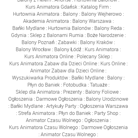
Kurs Animatora Gdańsk
:
Katalog Firm
:
Hurtownia Animatora
:
Balony
:
Balony Wejherowo
:
Akademia Animatora
:
Balony Warszawa
:
Bańki Mydlane
:
Hurtownia Balonów
:
Balony Reda
:
Gdynia
:
Sklep z Balonami Rumia
:
Boże Narodzenie
:
Balony Poznań
:
Zabawki
:
Balony Kraków
:
Balony Wrocław
:
Balony Łódź
:
Kurs Animatora
:
Kurs Animatora Online
:
Polecany Sklep
:
Kurs Animatora Zabaw dla Dzieci Online
:
Kurs Online
:
Animator Zabaw dla Dzieci Online
:
Wyszukiwarka Produktów
:
Bańki Mydlane
:
Balony
:
Płyn do Baniek
:
Fotobudka
:
Tatuaże
:
Sklep dla Animatora
:
Prezenty
:
Balony Foliowe
:
Ogłoszenia
:
Darmowe Ogłoszenia
:
Balony Urodzinowe
:
Bańki Mydlane
:
Artykuły Party
:
Ogłoszenia Warszawa
:
Strefa Animatora
:
Płyn do Baniek
:
Party Shop
:
Animator Czasu Wolnego
:
Ogłoszenia
:
Kurs Animatora Czasu Wolnego
:
Darmowe Ogłoszenia
:
Animator Czasu Wolnego
: