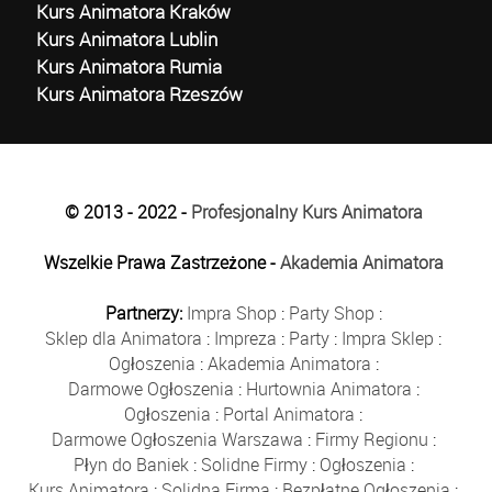
Kurs Animatora Kraków
Kurs Animatora Lublin
Kurs Animatora Rumia
Kurs Animatora Rzeszów
© 2013 - 2022 -
Profesjonalny Kurs Animatora
Wszelkie Prawa Zastrzeżone -
Akademia Animatora
Partnerzy:
Impra Shop
:
Party Shop
:
Sklep dla Animatora
:
Impreza
:
Party
:
Impra Sklep
:
Ogłoszenia
:
Akademia Animatora
:
Darmowe Ogłoszenia
:
Hurtownia Animatora
:
Ogłoszenia
:
Portal Animatora
:
Darmowe Ogłoszenia Warszawa
:
Firmy Regionu
:
Płyn do Baniek
:
Solidne Firmy
:
Ogłoszenia
:
Kurs Animatora
:
Solidna Firma
:
Bezpłatne Ogłoszenia
: