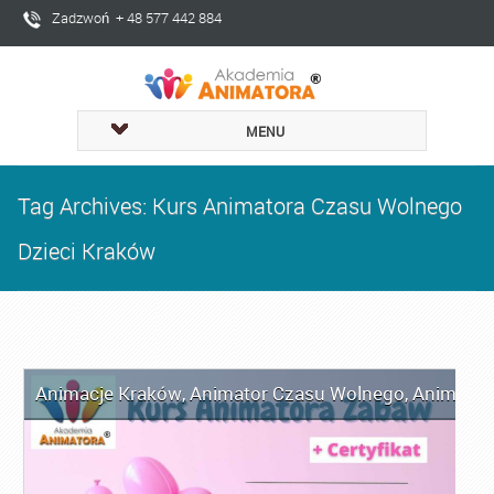
Zadzwoń + 48 577 442 884
MENU
Tag Archives: Kurs Animatora Czasu Wolnego
Dzieci Kraków
Animacje Kraków
,
Animator Czasu Wolnego
,
Animator