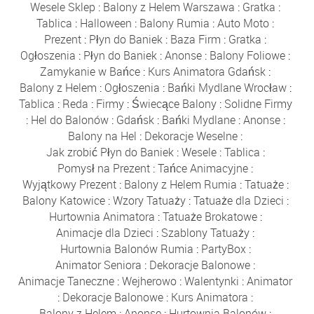
Wesele Sklep
:
Balony z Helem Warszawa
:
Gratka
:
Tablica
:
Halloween
:
Balony Rumia
:
Auto Moto
:
Prezent
:
Płyn do Baniek
:
Baza Firm
:
Gratka
:
Ogłoszenia
:
Płyn do Baniek
:
Anonse
:
Balony Foliowe
:
Zamykanie w Bańce
:
Kurs Animatora Gdańsk
:
Balony z Helem
:
Ogłoszenia
:
Bańki Mydlane Wrocław
:
Tablica
:
Reda
:
Firmy
:
Świecące Balony
:
Solidne Firmy
:
Hel do Balonów
:
Gdańsk
:
Bańki Mydlane
:
Anonse
:
Balony na Hel
:
Dekoracje Weselne
:
Jak zrobić Płyn do Baniek
:
Wesele
:
Tablica
:
Pomysł na Prezent
:
Tańce Animacyjne
:
Wyjątkowy Prezent
:
Balony z Helem Rumia
:
Tatuaże
:
Balony Katowice
:
Wzory Tatuaży
:
Tatuaże dla Dzieci
:
Hurtownia Animatora
:
Tatuaże Brokatowe
:
Animacje dla Dzieci
:
Szablony Tatuaży
:
Hurtownia Balonów Rumia
:
PartyBox
:
Animator Seniora
:
Dekoracje Balonowe
:
Animacje Taneczne
:
Wejherowo
:
Walentynki
:
Animator
:
Dekoracje Balonowe
:
Kurs Animatora
:
Balony z Helem
:
Anonse
:
Hurtownia Balonów
: