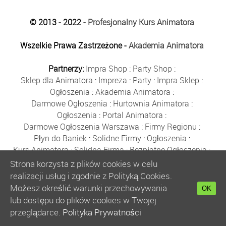
© 2013 - 2022 -
Profesjonalny Kurs Animatora
Wszelkie Prawa Zastrzeżone -
Akademia Animatora
Partnerzy:
Impra Shop
:
Party Shop
:
Sklep dla Animatora
:
Impreza
:
Party
:
Impra Sklep
:
Ogłoszenia
:
Akademia Animatora
:
Darmowe Ogłoszenia
:
Hurtownia Animatora
:
Ogłoszenia
:
Portal Animatora
:
Darmowe Ogłoszenia Warszawa
:
Firmy Regionu
:
Płyn do Baniek
:
Solidne Firmy
:
Ogłoszenia
:
Kurs Animatora
:
Solidna Firma
:
Bezpłatne Ogłoszenia
:
Animator Czasu Wolnego
:
Strona korzysta z plików cookies w celu
Bezpłatne Ogłoszenia Warszawa
:
sklep animatora
:
realizacji usług i zgodnie z Polityką Cookies.
Bańki Mydlane
:
Bezpłatne Ogłoszenia
:
Możesz określić warunki przechowywania
OK
Szkolenie Animatorów
:
Kurs Animatora
:
Gratka
:
lub dostępu do plików cookies w Twojej
Kurs Animatora Warszawa
:
Rumia
:
przeglądarce.
Polityka Prywatności
Kurs Animatora Poznań
:
Kurs Animatora Katowice
: