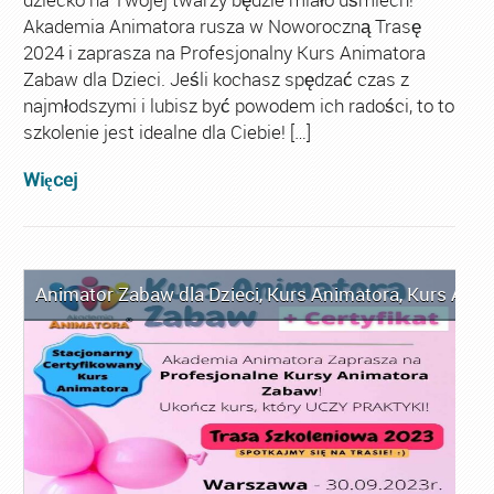
Akademia Animatora rusza w Noworoczną Trasę
2024 i zaprasza na Profesjonalny Kurs Animatora
Zabaw dla Dzieci. Jeśli kochasz spędzać czas z
najmłodszymi i lubisz być powodem ich radości, to to
szkolenie jest idealne dla Ciebie! […]
Więcej
Animator Zabaw dla Dzieci
,
Kurs Animatora
,
Kurs Anim