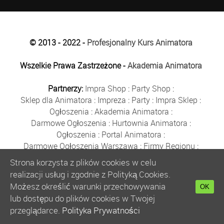
© 2013 - 2022 -
Profesjonalny Kurs Animatora
Wszelkie Prawa Zastrzeżone -
Akademia Animatora
Partnerzy:
Impra Shop
:
Party Shop
:
Sklep dla Animatora
:
Impreza
:
Party
:
Impra Sklep
:
Ogłoszenia
:
Akademia Animatora
:
Darmowe Ogłoszenia
:
Hurtownia Animatora
:
Ogłoszenia
:
Portal Animatora
:
Darmowe Ogłoszenia Warszawa
:
Firmy Regionu
:
Płyn do Baniek
:
Solidne Firmy
:
Ogłoszenia
:
Strona korzysta z plików cookies w celu
Kurs Animatora
:
Solidna Firma
:
Bezpłatne Ogłoszenia
:
realizacji usług i zgodnie z Polityką Cookies.
Animator Czasu Wolnego
:
Możesz określić warunki przechowywania
OK
Bezpłatne Ogłoszenia Warszawa
:
sklep animatora
:
lub dostępu do plików cookies w Twojej
Bańki Mydlane
:
Bezpłatne Ogłoszenia
:
przeglądarce.
Polityka Prywatności
Szkolenie Animatorów
:
Kurs Animatora
:
Gratka
: