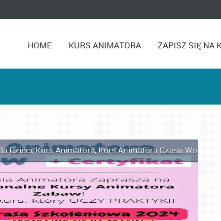
HOME
KURS ANIMATORA
ZAPISZ SIĘ NA 
la Dzieci
,
Kurs Animatora
,
Kurs Animatora Czasu Wolnego