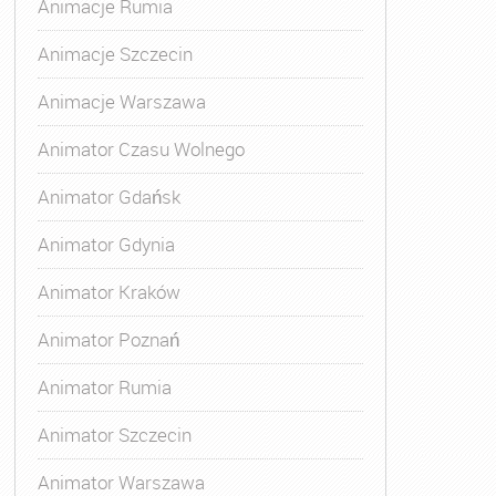
Animacje Rumia
Animacje Szczecin
Animacje Warszawa
Animatora Gdynia
,
Kurs Animatora Katowice
,
Kurs Animato
Animator Czasu Wolnego
Animator Gdańsk
Animator Gdynia
Animator Kraków
Animator Poznań
Animator Rumia
Animator Szczecin
Animator Warszawa