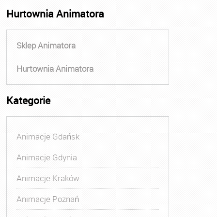
Hurtownia Animatora
Sklep Animatora
Hurtownia Animatora
Kategorie
Animacje Gdańsk
Animacje Gdynia
Animacje Kraków
Animacje Poznań