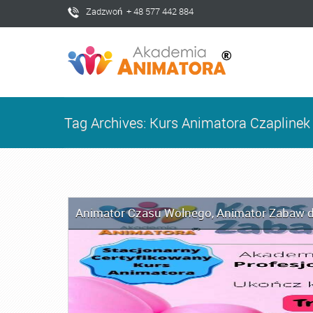
Zadzwoń + 48 577 442 884
Tag Archives: Kurs Animatora Czaplinek
Animator Czasu Wolnego
,
Animator Zabaw d