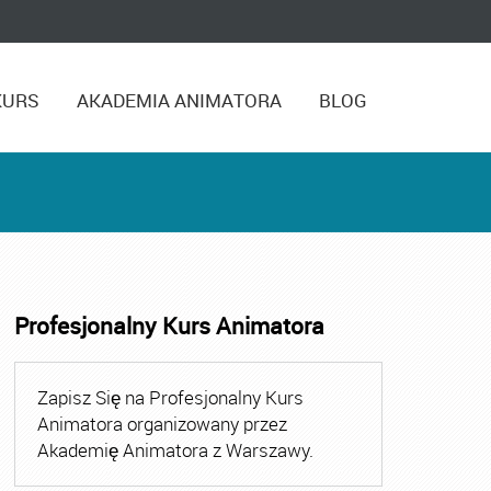
KURS
AKADEMIA ANIMATORA
BLOG
Profesjonalny Kurs Animatora
,
Kurs Animatora Czasu Wolnego Warszawa
,
Kurs Animato
Zapisz Się na Profesjonalny Kurs
Animatora organizowany przez
Akademię Animatora z Warszawy.