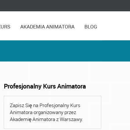
KURS
AKADEMIA ANIMATORA
BLOG
Profesjonalny Kurs Animatora
,
Kurs Animatora Czasu Wolnego Warszawa
,
Kurs Animato
Zapisz Się na Profesjonalny Kurs
Animatora organizowany przez
Akademię Animatora z Warszawy.