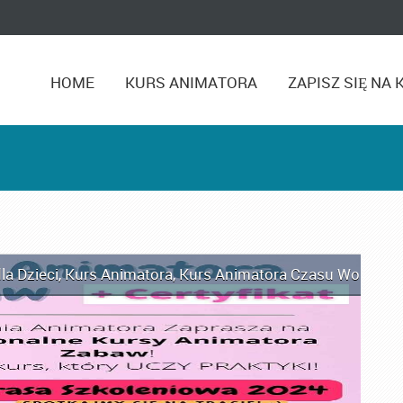
HOME
KURS ANIMATORA
ZAPISZ SIĘ NA 
la Dzieci
,
Kurs Animatora
,
Kurs Animatora Czasu Wolnego