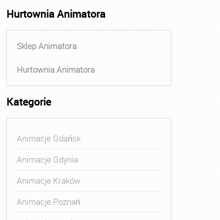
Hurtownia Animatora
Sklep Animatora
Hurtownia Animatora
Kategorie
Animacje Gdańsk
Animacje Gdynia
Animacje Kraków
Animacje Poznań