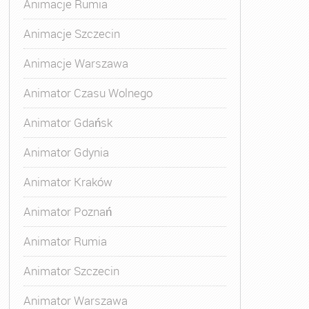
Animacje Rumia
Animacje Szczecin
Animacje Warszawa
Animatora Gdynia
,
Kurs Animatora Katowice
,
Kurs Animato
Animator Czasu Wolnego
Animator Gdańsk
Animator Gdynia
Animator Kraków
Animator Poznań
Animator Rumia
Animator Szczecin
Animator Warszawa