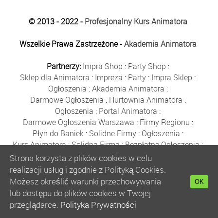
© 2013 - 2022 -
Profesjonalny Kurs Animatora
Wszelkie Prawa Zastrzeżone -
Akademia Animatora
Partnerzy:
Impra Shop
:
Party Shop
:
Sklep dla Animatora
:
Impreza
:
Party
:
Impra Sklep
:
Ogłoszenia
:
Akademia Animatora
:
Darmowe Ogłoszenia
:
Hurtownia Animatora
:
Ogłoszenia
:
Portal Animatora
:
Darmowe Ogłoszenia Warszawa
:
Firmy Regionu
:
Płyn do Baniek
:
Solidne Firmy
:
Ogłoszenia
:
Kurs Animatora
:
Solidna Firma
:
Bezpłatne Ogłoszenia
:
Animator Czasu Wolnego
:
Strona korzysta z plików cookies w celu
Bezpłatne Ogłoszenia Warszawa
:
sklep animatora
:
realizacji usług i zgodnie z Polityką Cookies.
Bańki Mydlane
:
Bezpłatne Ogłoszenia
:
Możesz określić warunki przechowywania
OK
Szkolenie Animatorów
:
Kurs Animatora
:
Gratka
:
lub dostępu do plików cookies w Twojej
Kurs Animatora Warszawa
:
Rumia
:
przeglądarce.
Polityka Prywatności
Kurs Animatora Poznań
:
Kurs Animatora Katowice
: