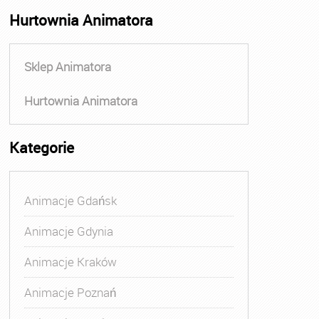
Hurtownia Animatora
Sklep Animatora
Hurtownia Animatora
Kategorie
Animacje Gdańsk
Animacje Gdynia
Animacje Kraków
Animacje Poznań