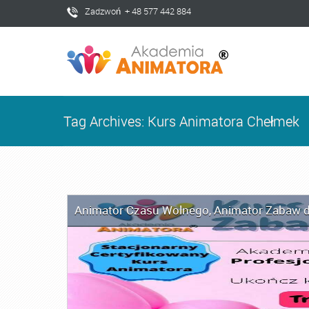
Zadzwoń + 48 577 442 884
Tag Archives: Kurs Animatora Chełmek
Animator Czasu Wolnego
,
Animator Zabaw d