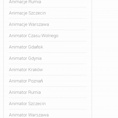
Animacje Rumia
Animacje Szczecin
Animacje Warszawa
Animatora Gdynia
,
Kurs Animatora Katowice
,
Kurs Animato
Animator Czasu Wolnego
Animator Gdańsk
Animator Gdynia
Animator Kraków
Animator Poznań
Animator Rumia
Animator Szczecin
Animator Warszawa