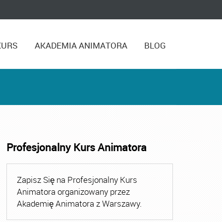
KURS
AKADEMIA ANIMATORA
BLOG
Profesjonalny Kurs Animatora
,
Kurs Animatora Czasu Wolnego Warszawa
,
Kurs Animato
Zapisz Się na Profesjonalny Kurs
Animatora organizowany przez
Akademię Animatora z Warszawy.