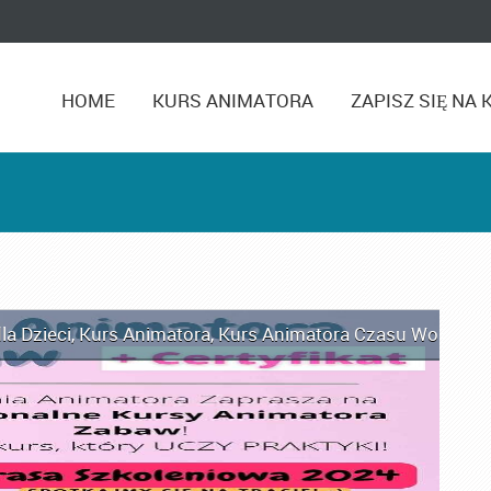
HOME
KURS ANIMATORA
ZAPISZ SIĘ NA 
la Dzieci
,
Kurs Animatora
,
Kurs Animatora Czasu Wolnego