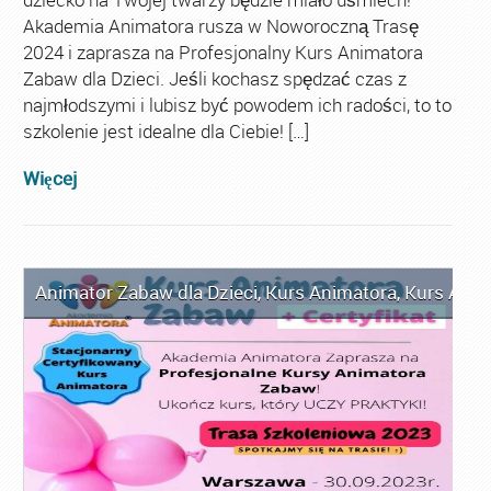
Akademia Animatora rusza w Noworoczną Trasę
2024 i zaprasza na Profesjonalny Kurs Animatora
Zabaw dla Dzieci. Jeśli kochasz spędzać czas z
najmłodszymi i lubisz być powodem ich radości, to to
szkolenie jest idealne dla Ciebie! […]
Więcej
Animator Zabaw dla Dzieci
,
Kurs Animatora
,
Kurs Anim