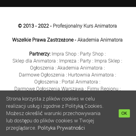
© 2013 - 2022 -
Profesjonalny Kurs Animatora
Wszelkie Prawa Zastrzeżone -
Akademia Animatora
Partnerzy:
Impra Shop
:
Party Shop
:
Sklep dla Animatora
:
Impreza
:
Party
:
Impra Sklep
:
Ogłoszenia
:
Akademia Animatora
:
Darmowe Ogłoszenia
:
Hurtownia Animatora
:
Ogłoszenia
:
Portal Animatora
:
Darmowe Ogłoszenia Warszawa
:
Firmy Regionu
:
Płyn do Baniek
:
Solidne Firmy
:
Ogłoszenia
:
Strona korzysta z plików cookies w celu
Kurs Animatora
:
Solidna Firma
:
Bezpłatne Ogłoszenia
:
realizacji usług i zgodnie z Polityką Cookies.
Animator Czasu Wolnego
:
Możesz określić warunki przechowywania
OK
Bezpłatne Ogłoszenia Warszawa
:
sklep animatora
:
lub dostępu do plików cookies w Twojej
Bańki Mydlane
:
Bezpłatne Ogłoszenia
:
przeglądarce.
Polityka Prywatności
Szkolenie Animatorów
:
Kurs Animatora
:
Gratka
: