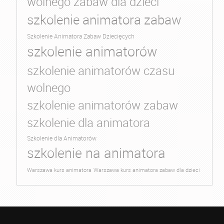
wolnego zabaw dla dzieci
szkolenie animatora zabaw
Szkolenie Animatora Zabaw Dziecięcych
szkolenie animatorów
szkolenie animatorów czasu
wolnego
szkolenie animatorów zabaw
szkolenie dla animatora
Szkolenie dla Animatorów
szkolenie na animatora
Warszawa kurs animatora
Warszawa kurs animatora zabaw dla dzieci