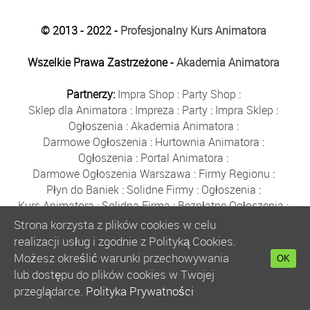
© 2013 - 2022 -
Profesjonalny Kurs Animatora
Wszelkie Prawa Zastrzeżone -
Akademia Animatora
Partnerzy:
Impra Shop
:
Party Shop
:
Sklep dla Animatora
:
Impreza
:
Party
:
Impra Sklep
:
Ogłoszenia
:
Akademia Animatora
:
Darmowe Ogłoszenia
:
Hurtownia Animatora
:
Ogłoszenia
:
Portal Animatora
:
Darmowe Ogłoszenia Warszawa
:
Firmy Regionu
:
Płyn do Baniek
:
Solidne Firmy
:
Ogłoszenia
:
Kurs Animatora
:
Solidna Firma
:
Bezpłatne Ogłoszenia
:
Animator Czasu Wolnego
:
Strona korzysta z plików cookies w celu
Bezpłatne Ogłoszenia Warszawa
:
sklep animatora
:
realizacji usług i zgodnie z Polityką Cookies.
Bańki Mydlane
:
Bezpłatne Ogłoszenia
:
Możesz określić warunki przechowywania
OK
Szkolenie Animatorów
:
Kurs Animatora
:
Gratka
:
lub dostępu do plików cookies w Twojej
Kurs Animatora Warszawa
:
Rumia
:
przeglądarce.
Polityka Prywatności
Kurs Animatora Poznań
:
Kurs Animatora Katowice
: