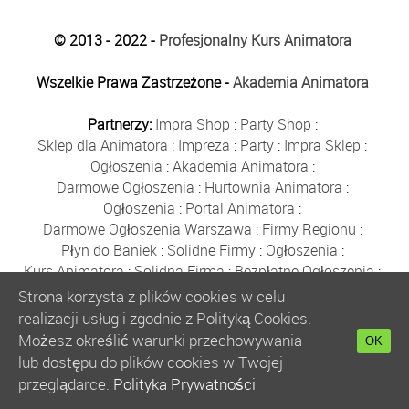
© 2013 - 2022 -
Profesjonalny Kurs Animatora
Wszelkie Prawa Zastrzeżone -
Akademia Animatora
Partnerzy:
Impra Shop
:
Party Shop
:
Sklep dla Animatora
:
Impreza
:
Party
:
Impra Sklep
:
Ogłoszenia
:
Akademia Animatora
:
Darmowe Ogłoszenia
:
Hurtownia Animatora
:
Ogłoszenia
:
Portal Animatora
:
Darmowe Ogłoszenia Warszawa
:
Firmy Regionu
:
Płyn do Baniek
:
Solidne Firmy
:
Ogłoszenia
:
Kurs Animatora
:
Solidna Firma
:
Bezpłatne Ogłoszenia
:
Animator Czasu Wolnego
:
Strona korzysta z plików cookies w celu
Bezpłatne Ogłoszenia Warszawa
:
sklep animatora
:
realizacji usług i zgodnie z Polityką Cookies.
Bańki Mydlane
:
Bezpłatne Ogłoszenia
:
Możesz określić warunki przechowywania
OK
Szkolenie Animatorów
:
Kurs Animatora
:
Gratka
:
lub dostępu do plików cookies w Twojej
Kurs Animatora Warszawa
:
Rumia
:
przeglądarce.
Polityka Prywatności
Kurs Animatora Poznań
:
Kurs Animatora Katowice
: