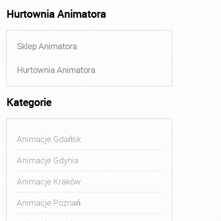
Hurtownia Animatora
Sklep Animatora
Hurtownia Animatora
Kategorie
Animacje Gdańsk
Animacje Gdynia
Animacje Kraków
Animacje Poznań