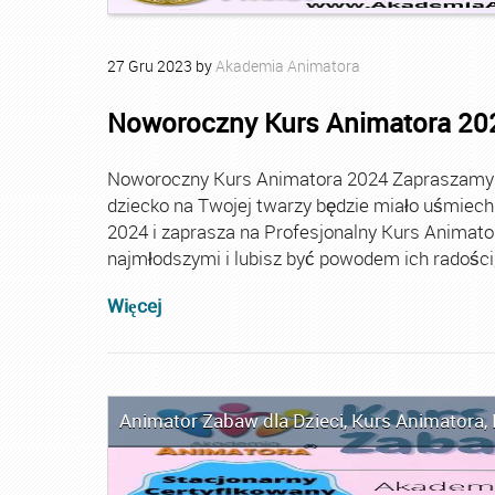
27
Gru
2023
by
Akademia Animatora
Noworoczny Kurs Animatora 20
Noworoczny Kurs Animatora 2024 Zapraszamy Ci
dziecko na Twojej twarzy będzie miało uśmie
2024 i zaprasza na Profesjonalny Kurs Animato
najmłodszymi i lubisz być powodem ich radości, t
Więcej
Animator Zabaw dla Dzieci
,
Kurs Animatora
,