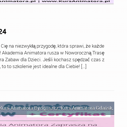
24
ę na niezwykłą przygodę, która sprawi, że każde
ch! Akademia Animatora rusza w Noworoczną Trasę
ra Zabaw dla Dzieci. Jeśli kochasz spędzać czas z
o to szkolenie jest idealne dla Ciebie! […]
Kurs Animatora Bydgoszcz
,
Kurs Animatora Gdańsk
,
Kurs 