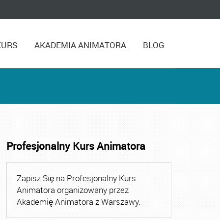
KURS
AKADEMIA ANIMATORA
BLOG
Profesjonalny Kurs Animatora
ora
,
Kurs Animatora Czasu Wolnego
,
Kurs Animatora Cza
Zapisz Się na Profesjonalny Kurs
Animatora organizowany przez
Akademię Animatora z Warszawy.