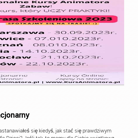
acjonarny
stanawiałeś się kiedyś, jak stać się prawdziwym
la Dzieci? Jeśli tak, to mamy dla Ciebie wyjątkową