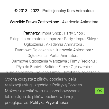
© 2013 - 2022 -
Profesjonalny Kurs Animatora
Wszelkie Prawa Zastrzeżone -
Akademia Animatora
Partnerzy:
Impra Shop
:
Party Shop
:
Sklep dla Animatora
:
Impreza
:
Party
:
Impra Sklep
:
Ogłoszenia
:
Akademia Animatora
:
Darmowe Ogłoszenia
:
Hurtownia Animatora
:
Ogłoszenia
:
Portal Animatora
:
Darmowe Ogłoszenia Warszawa
:
Firmy Regionu
:
Płyn do Baniek
:
Solidne Firmy
:
Ogłoszenia
:
Kurs Animatora
:
Solidna Firma
:
Bezpłatne Ogłoszenia
:
Animator Czasu Wolnego
:
Strona korzysta z plików cookies w celu
Bezpłatne Ogłoszenia Warszawa
:
sklep animatora
:
realizacji usług i zgodnie z Polityką Cookies.
Bańki Mydlane
:
Bezpłatne Ogłoszenia
:
Możesz określić warunki przechowywania
OK
Szkolenie Animatorów
:
Kurs Animatora
:
Gratka
:
lub dostępu do plików cookies w Twojej
Kurs Animatora Warszawa
:
Rumia
:
przeglądarce.
Polityka Prywatności
Kurs Animatora Poznań
:
Kurs Animatora Katowice
: