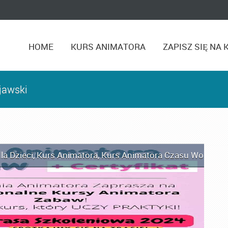
HOME
KURS ANIMATORA
ZAPISZ SIĘ NA 
jawski
la Dzieci
,
Kurs Animatora
,
Kurs Animatora Czasu Wolnego