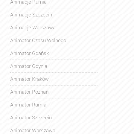
Animacje Rumia
Animacje Szczecin
Animacje Warszawa
Animatora Gdynia
,
Kurs Animatora Katowice
,
Kurs Animato
Animator Czasu Wolnego
Animator Gdańsk
Animator Gdynia
Animator Kraków
Animator Poznań
Animator Rumia
Animator Szczecin
Animator Warszawa