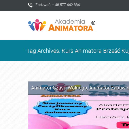
Zadzwoń + 48 577 442 884
Tag Archives: Kurs Animatora Brześć Ku
Animator Czasu Wolnego
,
Animator Zabaw d