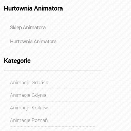
Hurtownia Animatora
Sklep Animatora
Hurtownia Animatora
Kategorie
Animacje Gdańsk
Animacje Gdynia
Animacje Kraków
Animacje Poznań