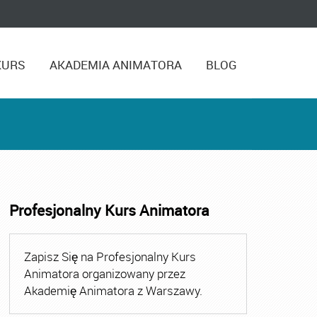
KURS
AKADEMIA ANIMATORA
BLOG
Profesjonalny Kurs Animatora
,
Kurs Animatora Czasu Wolnego Warszawa
,
Kurs Animato
Zapisz Się na Profesjonalny Kurs
Animatora organizowany przez
Akademię Animatora z Warszawy.