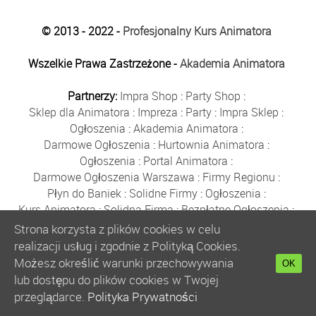
© 2013 - 2022 -
Profesjonalny Kurs Animatora
Wszelkie Prawa Zastrzeżone -
Akademia Animatora
Partnerzy:
Impra Shop
:
Party Shop
:
Sklep dla Animatora
:
Impreza
:
Party
:
Impra Sklep
:
Ogłoszenia
:
Akademia Animatora
:
Darmowe Ogłoszenia
:
Hurtownia Animatora
:
Ogłoszenia
:
Portal Animatora
:
Darmowe Ogłoszenia Warszawa
:
Firmy Regionu
:
Płyn do Baniek
:
Solidne Firmy
:
Ogłoszenia
:
Kurs Animatora
:
Solidna Firma
:
Bezpłatne Ogłoszenia
:
Animator Czasu Wolnego
:
Strona korzysta z plików cookies w celu
Bezpłatne Ogłoszenia Warszawa
:
sklep animatora
:
realizacji usług i zgodnie z Polityką Cookies.
Bańki Mydlane
:
Bezpłatne Ogłoszenia
:
Możesz określić warunki przechowywania
OK
Szkolenie Animatorów
:
Kurs Animatora
:
Gratka
:
lub dostępu do plików cookies w Twojej
Kurs Animatora Warszawa
:
Rumia
:
przeglądarce.
Polityka Prywatności
Kurs Animatora Poznań
:
Kurs Animatora Katowice
: