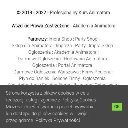
© 2013 - 2022 -
Profesjonalny Kurs Animatora
Wszelkie Prawa Zastrzeżone -
Akademia Animatora
Partnerzy:
Impra Shop
:
Party Shop
:
Sklep dla Animatora
:
Impreza
:
Party
:
Impra Sklep
:
Ogłoszenia
:
Akademia Animatora
:
Darmowe Ogłoszenia
:
Hurtownia Animatora
:
Ogłoszenia
:
Portal Animatora
:
Darmowe Ogłoszenia Warszawa
:
Firmy Regionu
:
Płyn do Baniek
:
Solidne Firmy
:
Ogłoszenia
:
Kurs Animatora
:
Solidna Firma
:
Bezpłatne Ogłoszenia
:
Animator Czasu Wolnego
:
Strona korzysta z plików cookies w celu
Bezpłatne Ogłoszenia Warszawa
:
sklep animatora
:
realizacji usług i zgodnie z Polityką Cookies.
Bańki Mydlane
:
Bezpłatne Ogłoszenia
:
Możesz określić warunki przechowywania
OK
Szkolenie Animatorów
:
Kurs Animatora
:
Gratka
:
lub dostępu do plików cookies w Twojej
Kurs Animatora Warszawa
:
Rumia
:
przeglądarce.
Polityka Prywatności
Kurs Animatora Poznań
:
Kurs Animatora Katowice
: