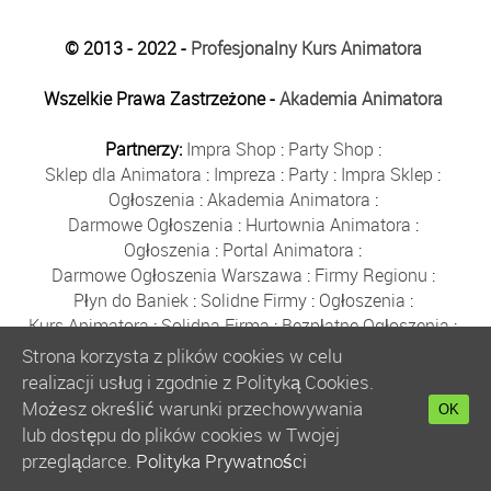
© 2013 - 2022 -
Profesjonalny Kurs Animatora
Wszelkie Prawa Zastrzeżone -
Akademia Animatora
Partnerzy:
Impra Shop
:
Party Shop
:
Sklep dla Animatora
:
Impreza
:
Party
:
Impra Sklep
:
Ogłoszenia
:
Akademia Animatora
:
Darmowe Ogłoszenia
:
Hurtownia Animatora
:
Ogłoszenia
:
Portal Animatora
:
Darmowe Ogłoszenia Warszawa
:
Firmy Regionu
:
Płyn do Baniek
:
Solidne Firmy
:
Ogłoszenia
:
Kurs Animatora
:
Solidna Firma
:
Bezpłatne Ogłoszenia
:
Animator Czasu Wolnego
:
Strona korzysta z plików cookies w celu
Bezpłatne Ogłoszenia Warszawa
:
sklep animatora
:
realizacji usług i zgodnie z Polityką Cookies.
Bańki Mydlane
:
Bezpłatne Ogłoszenia
:
Możesz określić warunki przechowywania
OK
Szkolenie Animatorów
:
Kurs Animatora
:
Gratka
:
lub dostępu do plików cookies w Twojej
Kurs Animatora Warszawa
:
Rumia
:
przeglądarce.
Polityka Prywatności
Kurs Animatora Poznań
:
Kurs Animatora Katowice
: