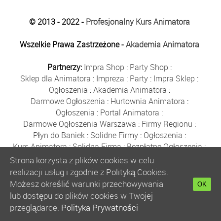
© 2013 - 2022 -
Profesjonalny Kurs Animatora
Wszelkie Prawa Zastrzeżone -
Akademia Animatora
Partnerzy:
Impra Shop
:
Party Shop
:
Sklep dla Animatora
:
Impreza
:
Party
:
Impra Sklep
:
Ogłoszenia
:
Akademia Animatora
:
Darmowe Ogłoszenia
:
Hurtownia Animatora
:
Ogłoszenia
:
Portal Animatora
:
Darmowe Ogłoszenia Warszawa
:
Firmy Regionu
:
Płyn do Baniek
:
Solidne Firmy
:
Ogłoszenia
:
Kurs Animatora
:
Solidna Firma
:
Bezpłatne Ogłoszenia
:
Animator Czasu Wolnego
:
Strona korzysta z plików cookies w celu
Bezpłatne Ogłoszenia Warszawa
:
sklep animatora
:
realizacji usług i zgodnie z Polityką Cookies.
Bańki Mydlane
:
Bezpłatne Ogłoszenia
:
Możesz określić warunki przechowywania
OK
Szkolenie Animatorów
:
Kurs Animatora
:
Gratka
:
lub dostępu do plików cookies w Twojej
Kurs Animatora Warszawa
:
Rumia
:
przeglądarce.
Polityka Prywatności
Kurs Animatora Poznań
:
Kurs Animatora Katowice
: