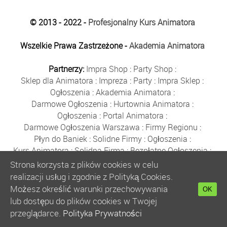
© 2013 - 2022 -
Profesjonalny Kurs Animatora
Wszelkie Prawa Zastrzeżone -
Akademia Animatora
Partnerzy:
Impra Shop
:
Party Shop
:
Sklep dla Animatora
:
Impreza
:
Party
:
Impra Sklep
:
Ogłoszenia
:
Akademia Animatora
:
Darmowe Ogłoszenia
:
Hurtownia Animatora
:
Ogłoszenia
:
Portal Animatora
:
Darmowe Ogłoszenia Warszawa
:
Firmy Regionu
:
Płyn do Baniek
:
Solidne Firmy
:
Ogłoszenia
:
Kurs Animatora
:
Solidna Firma
:
Bezpłatne Ogłoszenia
:
Animator Czasu Wolnego
:
Strona korzysta z plików cookies w celu
Bezpłatne Ogłoszenia Warszawa
:
sklep animatora
:
realizacji usług i zgodnie z Polityką Cookies.
Bańki Mydlane
:
Bezpłatne Ogłoszenia
:
Możesz określić warunki przechowywania
OK
Szkolenie Animatorów
:
Kurs Animatora
:
Gratka
:
lub dostępu do plików cookies w Twojej
Kurs Animatora Warszawa
:
Rumia
:
przeglądarce.
Polityka Prywatności
Kurs Animatora Poznań
:
Kurs Animatora Katowice
: