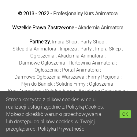
© 2013 - 2022 -
Profesjonalny Kurs Animatora
Wszelkie Prawa Zastrzeżone -
Akademia Animatora
Partnerzy:
Impra Shop
:
Party Shop
:
Sklep dla Animatora
:
Impreza
:
Party
:
Impra Sklep
:
Ogłoszenia
:
Akademia Animatora
:
Darmowe Ogłoszenia
:
Hurtownia Animatora
:
Ogłoszenia
:
Portal Animatora
:
Darmowe Ogłoszenia Warszawa
:
Firmy Regionu
:
Płyn do Baniek
:
Solidne Firmy
:
Ogłoszenia
:
Kurs Animatora
:
Solidna Firma
:
Bezpłatne Ogłoszenia
:
Animator Czasu Wolnego
:
Strona korzysta z plików cookies w celu
Bezpłatne Ogłoszenia Warszawa
:
sklep animatora
:
realizacji usług i zgodnie z Polityką Cookies.
Bańki Mydlane
:
Bezpłatne Ogłoszenia
:
Możesz określić warunki przechowywania
OK
Szkolenie Animatorów
:
Kurs Animatora
:
Gratka
:
lub dostępu do plików cookies w Twojej
Kurs Animatora Warszawa
:
Rumia
:
przeglądarce.
Polityka Prywatności
Kurs Animatora Poznań
:
Kurs Animatora Katowice
: