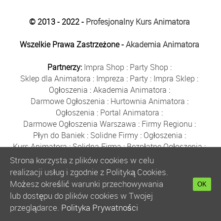
© 2013 - 2022 -
Profesjonalny Kurs Animatora
Wszelkie Prawa Zastrzeżone -
Akademia Animatora
Partnerzy:
Impra Shop
:
Party Shop
:
Sklep dla Animatora
:
Impreza
:
Party
:
Impra Sklep
:
Ogłoszenia
:
Akademia Animatora
:
Darmowe Ogłoszenia
:
Hurtownia Animatora
:
Ogłoszenia
:
Portal Animatora
:
Darmowe Ogłoszenia Warszawa
:
Firmy Regionu
:
Płyn do Baniek
:
Solidne Firmy
:
Ogłoszenia
:
Kurs Animatora
:
Solidna Firma
:
Bezpłatne Ogłoszenia
:
Animator Czasu Wolnego
:
Strona korzysta z plików cookies w celu
Bezpłatne Ogłoszenia Warszawa
:
sklep animatora
:
realizacji usług i zgodnie z Polityką Cookies.
Bańki Mydlane
:
Bezpłatne Ogłoszenia
:
Możesz określić warunki przechowywania
OK
Szkolenie Animatorów
:
Kurs Animatora
:
Gratka
:
lub dostępu do plików cookies w Twojej
Kurs Animatora Warszawa
:
Rumia
:
przeglądarce.
Polityka Prywatności
Kurs Animatora Poznań
:
Kurs Animatora Katowice
: