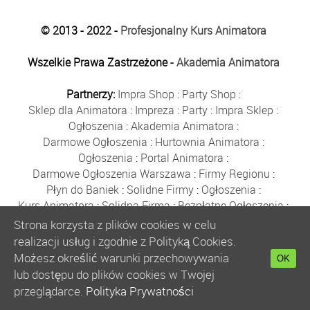
© 2013 - 2022 -
Profesjonalny Kurs Animatora
Wszelkie Prawa Zastrzeżone -
Akademia Animatora
Partnerzy:
Impra Shop
:
Party Shop
:
Sklep dla Animatora
:
Impreza
:
Party
:
Impra Sklep
:
Ogłoszenia
:
Akademia Animatora
:
Darmowe Ogłoszenia
:
Hurtownia Animatora
:
Ogłoszenia
:
Portal Animatora
:
Darmowe Ogłoszenia Warszawa
:
Firmy Regionu
:
Płyn do Baniek
:
Solidne Firmy
:
Ogłoszenia
:
Kurs Animatora
:
Solidna Firma
:
Bezpłatne Ogłoszenia
:
Animator Czasu Wolnego
:
Strona korzysta z plików cookies w celu
Bezpłatne Ogłoszenia Warszawa
:
sklep animatora
:
realizacji usług i zgodnie z Polityką Cookies.
Bańki Mydlane
:
Bezpłatne Ogłoszenia
:
Możesz określić warunki przechowywania
OK
Szkolenie Animatorów
:
Kurs Animatora
:
Gratka
:
lub dostępu do plików cookies w Twojej
Kurs Animatora Warszawa
:
Rumia
:
przeglądarce.
Polityka Prywatności
Kurs Animatora Poznań
:
Kurs Animatora Katowice
: