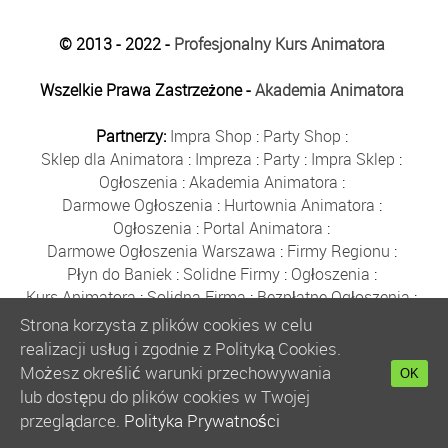
© 2013 - 2022 -
Profesjonalny Kurs Animatora
Wszelkie Prawa Zastrzeżone -
Akademia Animatora
Partnerzy:
Impra Shop
:
Party Shop
:
Sklep dla Animatora
:
Impreza
:
Party
:
Impra Sklep
:
Ogłoszenia
:
Akademia Animatora
:
Darmowe Ogłoszenia
:
Hurtownia Animatora
:
Ogłoszenia
:
Portal Animatora
:
Darmowe Ogłoszenia Warszawa
:
Firmy Regionu
:
Płyn do Baniek
:
Solidne Firmy
:
Ogłoszenia
:
Kurs Animatora
:
Solidna Firma
:
Bezpłatne Ogłoszenia
:
Animator Czasu Wolnego
:
Strona korzysta z plików cookies w celu
Bezpłatne Ogłoszenia Warszawa
:
sklep animatora
:
realizacji usług i zgodnie z Polityką Cookies.
Bańki Mydlane
:
Bezpłatne Ogłoszenia
:
Możesz określić warunki przechowywania
OK
Szkolenie Animatorów
:
Kurs Animatora
:
Gratka
:
lub dostępu do plików cookies w Twojej
Kurs Animatora Warszawa
:
Rumia
:
przeglądarce.
Polityka Prywatności
Kurs Animatora Poznań
:
Kurs Animatora Katowice
: