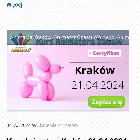
Więcej
Animacje Kraków
,
Animator Czasu Wolnego
,
Animator
04
Kwi
2024
by
Akademia Animatora