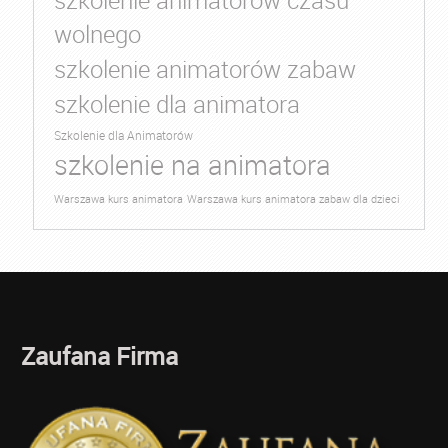
szkolenie animatorów czasu
wolnego
szkolenie animatorów zabaw
szkolenie dla animatora
Szkolenie dla Animatorów
szkolenie na animatora
Warszawa kurs animatora
Warszawa kurs animatora zabaw dla dzieci
Zaufana Firma