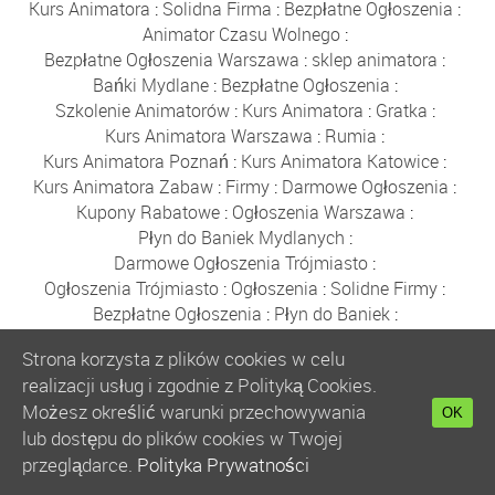
Kurs Animatora
:
Solidna Firma
:
Bezpłatne Ogłoszenia
:
Animator Czasu Wolnego
:
Bezpłatne Ogłoszenia Warszawa
:
sklep animatora
:
Bańki Mydlane
:
Bezpłatne Ogłoszenia
:
Szkolenie Animatorów
:
Kurs Animatora
:
Gratka
:
Kurs Animatora Warszawa
:
Rumia
:
Kurs Animatora Poznań
:
Kurs Animatora Katowice
:
Kurs Animatora Zabaw
:
Firmy
:
Darmowe Ogłoszenia
:
Kupony Rabatowe
:
Ogłoszenia Warszawa
:
Płyn do Baniek Mydlanych
:
Darmowe Ogłoszenia Trójmiasto
:
Ogłoszenia Trójmiasto
:
Ogłoszenia
:
Solidne Firmy
:
Bezpłatne Ogłoszenia
:
Płyn do Baniek
:
Hurtownia Balonów
:
Party Shop
:
Bańki Mydlane
:
Strona korzysta z plików cookies w celu
Balony Gdańsk
:
Sznurki do Baniek
:
Kijki do Baniek
:
realizacji usług i zgodnie z Polityką Cookies.
Tablica
:
Balony Warszawa
:
Panorama Firm
:
Balony
:
Możesz określić warunki przechowywania
Gratka
:
Obręcze do Baniek
:
Oferty Pracy
:
OK
lub dostępu do plików cookies w Twojej
Łapki do Baniek
:
Hurtownia Balonów
:
Tablica
:
Balony
:
przeglądarce.
Polityka Prywatności
Gratka
:
Balony Urodzinowe
:
Balony Gdynia
:
Bańki Mydlane Kraków
:
Miasto Rumia
:
Fotobudka
: