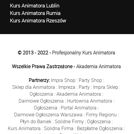
Kurs Animatora Lublin
Kurs Animatora Rumia
Kurs Animatora Rzeszów
© 2013 - 2022 -
Profesjonalny Kurs Animatora
Wszelkie Prawa Zastrzeżone -
Akademia Animatora
Partnerzy:
Impra Shop
:
Party Shop
:
Sklep dla Animatora
:
Impreza
:
Party
:
Impra Sklep
:
Ogłoszenia
:
Akademia Animatora
:
Darmowe Ogłoszenia
:
Hurtownia Animatora
:
Ogłoszenia
:
Portal Animatora
:
Darmowe Ogłoszenia Warszawa
:
Firmy Regionu
:
Płyn do Baniek
:
Solidne Firmy
:
Ogłoszenia
:
Kurs Animatora
:
Solidna Firma
:
Bezpłatne Ogłoszenia
: