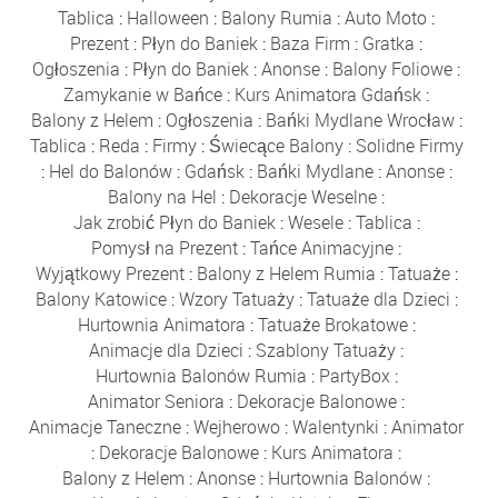
Tablica
:
Halloween
:
Balony Rumia
:
Auto Moto
:
Prezent
:
Płyn do Baniek
:
Baza Firm
:
Gratka
:
Ogłoszenia
:
Płyn do Baniek
:
Anonse
:
Balony Foliowe
:
Zamykanie w Bańce
:
Kurs Animatora Gdańsk
:
Balony z Helem
:
Ogłoszenia
:
Bańki Mydlane Wrocław
:
Tablica
:
Reda
:
Firmy
:
Świecące Balony
:
Solidne Firmy
:
Hel do Balonów
:
Gdańsk
:
Bańki Mydlane
:
Anonse
:
Balony na Hel
:
Dekoracje Weselne
:
Jak zrobić Płyn do Baniek
:
Wesele
:
Tablica
:
Pomysł na Prezent
:
Tańce Animacyjne
:
Wyjątkowy Prezent
:
Balony z Helem Rumia
:
Tatuaże
:
Balony Katowice
:
Wzory Tatuaży
:
Tatuaże dla Dzieci
:
Hurtownia Animatora
:
Tatuaże Brokatowe
:
Animacje dla Dzieci
:
Szablony Tatuaży
:
Hurtownia Balonów Rumia
:
PartyBox
:
Animator Seniora
:
Dekoracje Balonowe
:
Animacje Taneczne
:
Wejherowo
:
Walentynki
:
Animator
:
Dekoracje Balonowe
:
Kurs Animatora
:
Balony z Helem
:
Anonse
:
Hurtownia Balonów
: