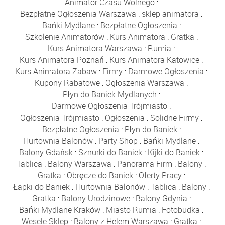
Animator Czasu Wolnego
:
Bezpłatne Ogłoszenia Warszawa
:
sklep animatora
:
Bańki Mydlane
:
Bezpłatne Ogłoszenia
:
Szkolenie Animatorów
:
Kurs Animatora
:
Gratka
:
Kurs Animatora Warszawa
:
Rumia
:
Kurs Animatora Poznań
:
Kurs Animatora Katowice
:
Kurs Animatora Zabaw
:
Firmy
:
Darmowe Ogłoszenia
:
Kupony Rabatowe
:
Ogłoszenia Warszawa
:
Płyn do Baniek Mydlanych
:
Darmowe Ogłoszenia Trójmiasto
:
Ogłoszenia Trójmiasto
:
Ogłoszenia
:
Solidne Firmy
:
Bezpłatne Ogłoszenia
:
Płyn do Baniek
:
Hurtownia Balonów
:
Party Shop
:
Bańki Mydlane
:
Balony Gdańsk
:
Sznurki do Baniek
:
Kijki do Baniek
:
Tablica
:
Balony Warszawa
:
Panorama Firm
:
Balony
:
Gratka
:
Obręcze do Baniek
:
Oferty Pracy
:
Łapki do Baniek
:
Hurtownia Balonów
:
Tablica
:
Balony
:
Gratka
:
Balony Urodzinowe
:
Balony Gdynia
:
Bańki Mydlane Kraków
:
Miasto Rumia
:
Fotobudka
:
Wesele Sklep
:
Balony z Helem Warszawa
:
Gratka
: