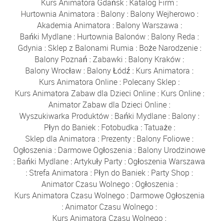
Kurs Animatora Gdańsk
:
Katalog Firm
:
Hurtownia Animatora
:
Balony
:
Balony Wejherowo
:
Akademia Animatora
:
Balony Warszawa
:
Bańki Mydlane
:
Hurtownia Balonów
:
Balony Reda
:
Gdynia
:
Sklep z Balonami Rumia
:
Boże Narodzenie
:
Balony Poznań
:
Zabawki
:
Balony Kraków
:
Balony Wrocław
:
Balony Łódź
:
Kurs Animatora
:
Kurs Animatora Online
:
Polecany Sklep
:
Kurs Animatora Zabaw dla Dzieci Online
:
Kurs Online
:
Animator Zabaw dla Dzieci Online
:
Wyszukiwarka Produktów
:
Bańki Mydlane
:
Balony
:
Płyn do Baniek
:
Fotobudka
:
Tatuaże
:
Sklep dla Animatora
:
Prezenty
:
Balony Foliowe
:
Ogłoszenia
:
Darmowe Ogłoszenia
:
Balony Urodzinowe
:
Bańki Mydlane
:
Artykuły Party
:
Ogłoszenia Warszawa
:
Strefa Animatora
:
Płyn do Baniek
:
Party Shop
:
Animator Czasu Wolnego
:
Ogłoszenia
:
Kurs Animatora Czasu Wolnego
:
Darmowe Ogłoszenia
:
Animator Czasu Wolnego
:
Kurs Animatora Czasu Wolnego
: