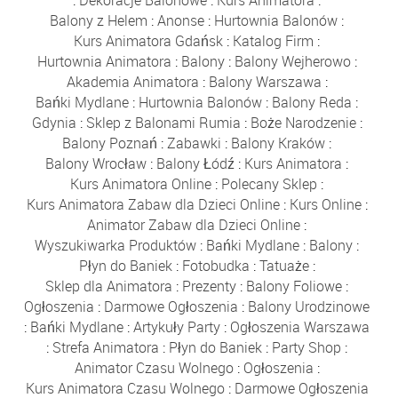
Balony z Helem
:
Anonse
:
Hurtownia Balonów
:
Kurs Animatora Gdańsk
:
Katalog Firm
:
Hurtownia Animatora
:
Balony
:
Balony Wejherowo
:
Akademia Animatora
:
Balony Warszawa
:
Bańki Mydlane
:
Hurtownia Balonów
:
Balony Reda
:
Gdynia
:
Sklep z Balonami Rumia
:
Boże Narodzenie
:
Balony Poznań
:
Zabawki
:
Balony Kraków
:
Balony Wrocław
:
Balony Łódź
:
Kurs Animatora
:
Kurs Animatora Online
:
Polecany Sklep
:
Kurs Animatora Zabaw dla Dzieci Online
:
Kurs Online
:
Animator Zabaw dla Dzieci Online
:
Wyszukiwarka Produktów
:
Bańki Mydlane
:
Balony
:
Płyn do Baniek
:
Fotobudka
:
Tatuaże
:
Sklep dla Animatora
:
Prezenty
:
Balony Foliowe
:
Ogłoszenia
:
Darmowe Ogłoszenia
:
Balony Urodzinowe
:
Bańki Mydlane
:
Artykuły Party
:
Ogłoszenia Warszawa
:
Strefa Animatora
:
Płyn do Baniek
:
Party Shop
:
Animator Czasu Wolnego
:
Ogłoszenia
:
Kurs Animatora Czasu Wolnego
:
Darmowe Ogłoszenia