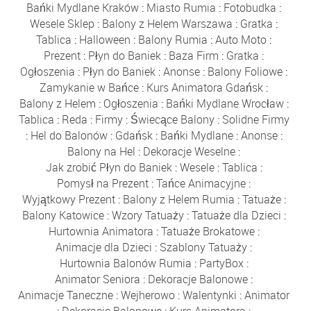
Bańki Mydlane Kraków
:
Miasto Rumia
:
Fotobudka
:
Wesele Sklep
:
Balony z Helem Warszawa
:
Gratka
:
Tablica
:
Halloween
:
Balony Rumia
:
Auto Moto
:
Prezent
:
Płyn do Baniek
:
Baza Firm
:
Gratka
:
Ogłoszenia
:
Płyn do Baniek
:
Anonse
:
Balony Foliowe
:
Zamykanie w Bańce
:
Kurs Animatora Gdańsk
:
Balony z Helem
:
Ogłoszenia
:
Bańki Mydlane Wrocław
:
Tablica
:
Reda
:
Firmy
:
Świecące Balony
:
Solidne Firmy
:
Hel do Balonów
:
Gdańsk
:
Bańki Mydlane
:
Anonse
:
Balony na Hel
:
Dekoracje Weselne
:
Jak zrobić Płyn do Baniek
:
Wesele
:
Tablica
:
Pomysł na Prezent
:
Tańce Animacyjne
:
Wyjątkowy Prezent
:
Balony z Helem Rumia
:
Tatuaże
:
Balony Katowice
:
Wzory Tatuaży
:
Tatuaże dla Dzieci
:
Hurtownia Animatora
:
Tatuaże Brokatowe
:
Animacje dla Dzieci
:
Szablony Tatuaży
:
Hurtownia Balonów Rumia
:
PartyBox
:
Animator Seniora
:
Dekoracje Balonowe
:
Animacje Taneczne
:
Wejherowo
:
Walentynki
:
Animator
:
Dekoracje Balonowe
:
Kurs Animatora
: