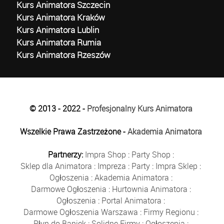
Kurs Animatora Szczecin
Kurs Animatora Kraków
Kurs Animatora Lublin
Kurs Animatora Rumia
Kurs Animatora Rzeszów
© 2013 - 2022 -
Profesjonalny Kurs Animatora
Wszelkie Prawa Zastrzeżone -
Akademia Animatora
Partnerzy:
Impra Shop
:
Party Shop
:
Sklep dla Animatora
:
Impreza
:
Party
:
Impra Sklep
:
Ogłoszenia
:
Akademia Animatora
:
Darmowe Ogłoszenia
:
Hurtownia Animatora
:
Ogłoszenia
:
Portal Animatora
:
Darmowe Ogłoszenia Warszawa
:
Firmy Regionu
:
Płyn do Baniek
:
Solidne Firmy
:
Ogłoszenia
: