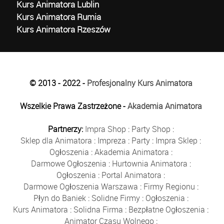
Kurs Animatora Lublin
Kurs Animatora Rumia
Kurs Animatora Rzeszów
© 2013 - 2022 -
Profesjonalny Kurs Animatora
Wszelkie Prawa Zastrzeżone -
Akademia Animatora
Partnerzy:
Impra Shop
:
Party Shop
:
Sklep dla Animatora
:
Impreza
:
Party
:
Impra Sklep
:
Ogłoszenia
:
Akademia Animatora
:
Darmowe Ogłoszenia
:
Hurtownia Animatora
:
Ogłoszenia
:
Portal Animatora
:
Darmowe Ogłoszenia Warszawa
:
Firmy Regionu
:
Płyn do Baniek
:
Solidne Firmy
:
Ogłoszenia
:
Kurs Animatora
:
Solidna Firma
:
Bezpłatne Ogłoszenia
:
Animator Czasu Wolnego
: