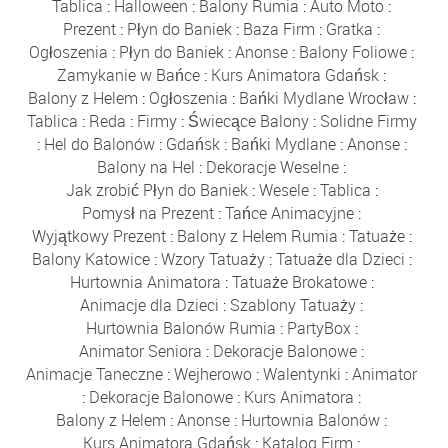
Tablica
:
Halloween
:
Balony Rumia
:
Auto Moto
:
Prezent
:
Płyn do Baniek
:
Baza Firm
:
Gratka
:
Ogłoszenia
:
Płyn do Baniek
:
Anonse
:
Balony Foliowe
:
Zamykanie w Bańce
:
Kurs Animatora Gdańsk
:
Balony z Helem
:
Ogłoszenia
:
Bańki Mydlane Wrocław
:
Tablica
:
Reda
:
Firmy
:
Świecące Balony
:
Solidne Firmy
:
Hel do Balonów
:
Gdańsk
:
Bańki Mydlane
:
Anonse
:
Balony na Hel
:
Dekoracje Weselne
:
Jak zrobić Płyn do Baniek
:
Wesele
:
Tablica
:
Pomysł na Prezent
:
Tańce Animacyjne
:
Wyjątkowy Prezent
:
Balony z Helem Rumia
:
Tatuaże
:
Balony Katowice
:
Wzory Tatuaży
:
Tatuaże dla Dzieci
:
Hurtownia Animatora
:
Tatuaże Brokatowe
:
Animacje dla Dzieci
:
Szablony Tatuaży
:
Hurtownia Balonów Rumia
:
PartyBox
:
Animator Seniora
:
Dekoracje Balonowe
:
Animacje Taneczne
:
Wejherowo
:
Walentynki
:
Animator
:
Dekoracje Balonowe
:
Kurs Animatora
:
Balony z Helem
:
Anonse
:
Hurtownia Balonów
:
Kurs Animatora Gdańsk
:
Katalog Firm
: