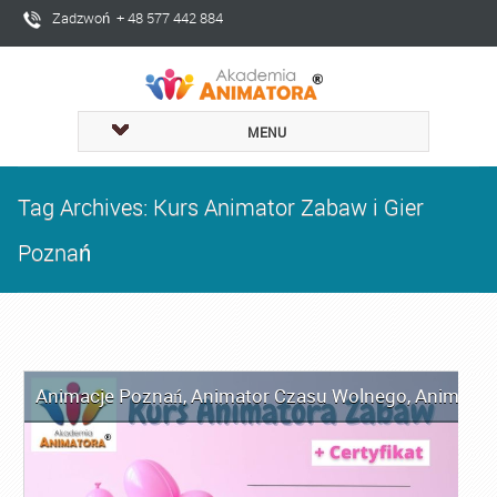
Zadzwoń + 48 577 442 884
MENU
Tag Archives: Kurs Animator Zabaw i Gier
Poznań
Animacje Poznań
,
Animator Czasu Wolnego
,
Animator