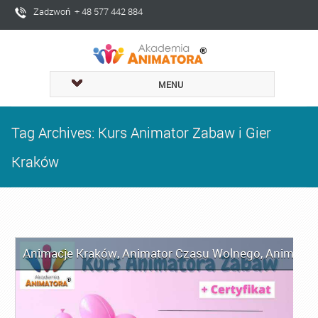
Zadzwoń + 48 577 442 884
MENU
Tag Archives: Kurs Animator Zabaw i Gier
Kraków
Animacje Kraków
,
Animator Czasu Wolnego
,
Animator