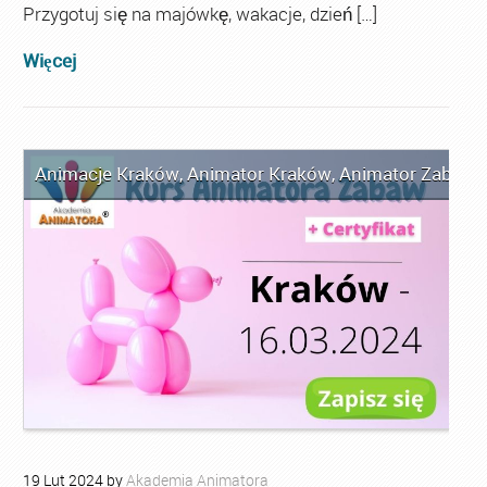
Przygotuj się na majówkę, wakacje, dzień […]
Więcej
Animacje Kraków
,
Animator Kraków
,
Animator Zabaw d
19
Lut
2024
by
Akademia Animatora