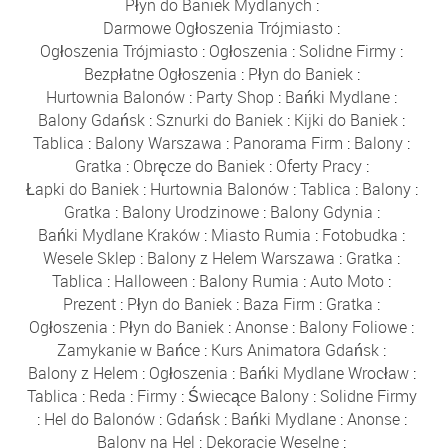
Płyn do Baniek Mydlanych
:
Darmowe Ogłoszenia Trójmiasto
:
Ogłoszenia Trójmiasto
:
Ogłoszenia
:
Solidne Firmy
:
Bezpłatne Ogłoszenia
:
Płyn do Baniek
:
Hurtownia Balonów
:
Party Shop
:
Bańki Mydlane
:
Balony Gdańsk
:
Sznurki do Baniek
:
Kijki do Baniek
:
Tablica
:
Balony Warszawa
:
Panorama Firm
:
Balony
:
Gratka
:
Obręcze do Baniek
:
Oferty Pracy
:
Łapki do Baniek
:
Hurtownia Balonów
:
Tablica
:
Balony
:
Gratka
:
Balony Urodzinowe
:
Balony Gdynia
:
Bańki Mydlane Kraków
:
Miasto Rumia
:
Fotobudka
:
Wesele Sklep
:
Balony z Helem Warszawa
:
Gratka
:
Tablica
:
Halloween
:
Balony Rumia
:
Auto Moto
:
Prezent
:
Płyn do Baniek
:
Baza Firm
:
Gratka
:
Ogłoszenia
:
Płyn do Baniek
:
Anonse
:
Balony Foliowe
:
Zamykanie w Bańce
:
Kurs Animatora Gdańsk
:
Balony z Helem
:
Ogłoszenia
:
Bańki Mydlane Wrocław
:
Tablica
:
Reda
:
Firmy
:
Świecące Balony
:
Solidne Firmy
:
Hel do Balonów
:
Gdańsk
:
Bańki Mydlane
:
Anonse
:
Balony na Hel
:
Dekoracje Weselne
: