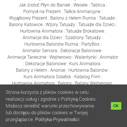
Jak zrobić Płyn do Baniek
:
Wesele
:
Tablica
:
Pomysł na Prezent
:
Tańce Animacyjne
:
Wyjątkowy Prezent
:
Balony z Helem Rumia
:
Tatuaże
:
Balony Katowice
:
Wzory Tatuaży
:
Tatuaże dla Dzieci
:
Hurtownia Animatora
:
Tatuaże Brokatowe
:
Animacje dla Dzieci
:
Szablony Tatuaży
:
Hurtownia Balonów Rumia
:
PartyBox
:
Animator Seniora
:
Dekoracje Balonowe
:
Animacje Taneczne
:
Wejherowo
:
Walentynki
:
Animator
:
Dekoracje Balonowe
:
Kurs Animatora
:
Balony z Helem
:
Anonse
:
Hurtownia Balonów
:
Kurs Animatora Gdańsk
:
Katalog Firm
:
Hurtownia Animatora
:
Balony
:
Balony Wejherowo
:
Akademia Animatora
:
Balony Warszawa
:
Strona korzysta z plików cookies w celu
Bańki Mydlane
:
Hurtownia Balonów
:
Balony Reda
:
realizacji usług i zgodnie z Polityką Cookies.
Gdynia
:
Sklep z Balonami Rumia
:
Boże Narodzenie
:
Możesz określić warunki przechowywania
OK
Balony Poznań
:
Zabawki
:
Balony Kraków
:
lub dostępu do plików cookies w Twojej
Balony Wrocław
:
Balony Łódź
:
Kurs Animatora
:
przeglądarce.
Polityka Prywatności
Kurs Animatora Online
:
Polecany Sklep
: