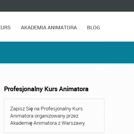
KURS
AKADEMIA ANIMATORA
BLOG
Profesjonalny Kurs Animatora
tor Zabaw Warszawa
,
Kurs Animatora
,
Kurs Animatora Cz
Zapisz Się na Profesjonalny Kurs
Animatora organizowany przez
Akademię Animatora z Warszawy.