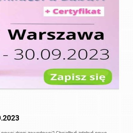
9.2023
 nowej drogi zawodowej? Chciałbyś zdobyć nowe