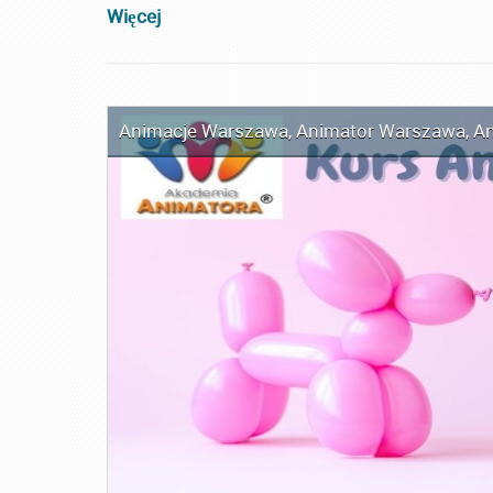
Więcej
Animacje Warszawa
,
Animator Warszawa
,
An