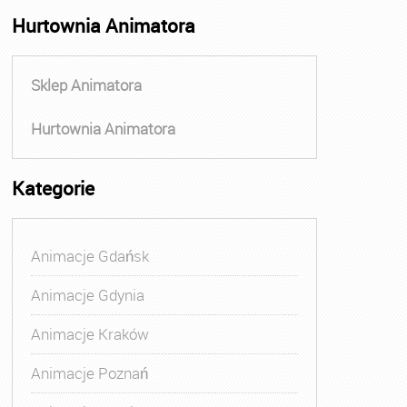
Hurtownia Animatora
Sklep Animatora
Hurtownia Animatora
Kategorie
Animacje Gdańsk
Animacje Gdynia
Animacje Kraków
Animacje Poznań