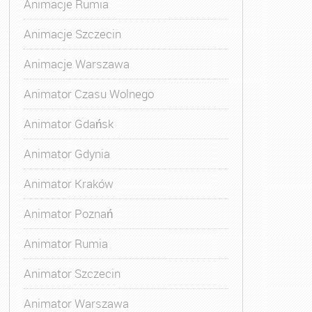
Animacje Rumia
Animacje Szczecin
Animacje Warszawa
 Animatora
,
Kurs Animatora Czasu Wolnego
,
Kurs Animato
Animator Czasu Wolnego
Animator Gdańsk
Animator Gdynia
Animator Kraków
Animator Poznań
Animator Rumia
Animator Szczecin
Animator Warszawa