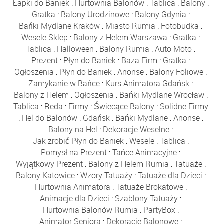
Łapki do Baniek
:
Hurtownia Balonów
:
Tablica
:
Balony
:
Gratka
:
Balony Urodzinowe
:
Balony Gdynia
:
Bańki Mydlane Kraków
:
Miasto Rumia
:
Fotobudka
:
Wesele Sklep
:
Balony z Helem Warszawa
:
Gratka
:
Tablica
:
Halloween
:
Balony Rumia
:
Auto Moto
:
Prezent
:
Płyn do Baniek
:
Baza Firm
:
Gratka
:
Ogłoszenia
:
Płyn do Baniek
:
Anonse
:
Balony Foliowe
:
Zamykanie w Bańce
:
Kurs Animatora Gdańsk
:
Balony z Helem
:
Ogłoszenia
:
Bańki Mydlane Wrocław
:
Tablica
:
Reda
:
Firmy
:
Świecące Balony
:
Solidne Firmy
:
Hel do Balonów
:
Gdańsk
:
Bańki Mydlane
:
Anonse
:
Balony na Hel
:
Dekoracje Weselne
:
Jak zrobić Płyn do Baniek
:
Wesele
:
Tablica
:
Pomysł na Prezent
:
Tańce Animacyjne
:
Wyjątkowy Prezent
:
Balony z Helem Rumia
:
Tatuaże
:
Balony Katowice
:
Wzory Tatuaży
:
Tatuaże dla Dzieci
:
Hurtownia Animatora
:
Tatuaże Brokatowe
:
Animacje dla Dzieci
:
Szablony Tatuaży
:
Hurtownia Balonów Rumia
:
PartyBox
:
Animator Seniora
:
Dekoracje Balonowe
: