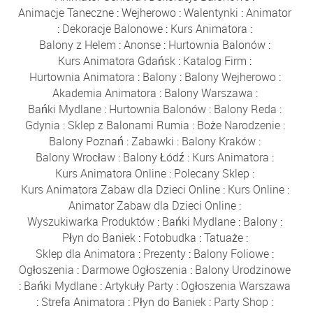
Animacje Taneczne
:
Wejherowo
:
Walentynki
:
Animator
:
Dekoracje Balonowe
:
Kurs Animatora
:
Balony z Helem
:
Anonse
:
Hurtownia Balonów
:
Kurs Animatora Gdańsk
:
Katalog Firm
:
Hurtownia Animatora
:
Balony
:
Balony Wejherowo
:
Akademia Animatora
:
Balony Warszawa
:
Bańki Mydlane
:
Hurtownia Balonów
:
Balony Reda
:
Gdynia
:
Sklep z Balonami Rumia
:
Boże Narodzenie
:
Balony Poznań
:
Zabawki
:
Balony Kraków
:
Balony Wrocław
:
Balony Łódź
:
Kurs Animatora
:
Kurs Animatora Online
:
Polecany Sklep
:
Kurs Animatora Zabaw dla Dzieci Online
:
Kurs Online
:
Animator Zabaw dla Dzieci Online
:
Wyszukiwarka Produktów
:
Bańki Mydlane
:
Balony
:
Płyn do Baniek
:
Fotobudka
:
Tatuaże
:
Sklep dla Animatora
:
Prezenty
:
Balony Foliowe
:
Ogłoszenia
:
Darmowe Ogłoszenia
:
Balony Urodzinowe
:
Bańki Mydlane
:
Artykuły Party
:
Ogłoszenia Warszawa
:
Strefa Animatora
:
Płyn do Baniek
:
Party Shop
: