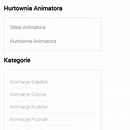
Hurtownia Animatora
Sklep Animatora
Hurtownia Animatora
Kategorie
Animacje Gdańsk
Animacje Gdynia
Animacje Kraków
Animacje Poznań