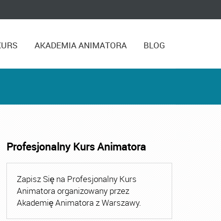
KURS
AKADEMIA ANIMATORA
BLOG
Profesjonalny Kurs Animatora
ora
,
Kurs Animatora Czasu Wolnego
,
Kurs Animatora Cza
Zapisz Się na Profesjonalny Kurs
Animatora organizowany przez
Akademię Animatora z Warszawy.