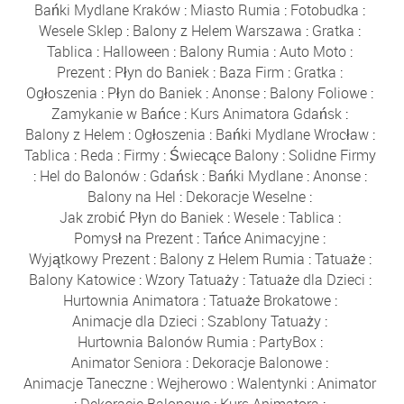
Bańki Mydlane Kraków
:
Miasto Rumia
:
Fotobudka
:
Wesele Sklep
:
Balony z Helem Warszawa
:
Gratka
:
Tablica
:
Halloween
:
Balony Rumia
:
Auto Moto
:
Prezent
:
Płyn do Baniek
:
Baza Firm
:
Gratka
:
Ogłoszenia
:
Płyn do Baniek
:
Anonse
:
Balony Foliowe
:
Zamykanie w Bańce
:
Kurs Animatora Gdańsk
:
Balony z Helem
:
Ogłoszenia
:
Bańki Mydlane Wrocław
:
Tablica
:
Reda
:
Firmy
:
Świecące Balony
:
Solidne Firmy
:
Hel do Balonów
:
Gdańsk
:
Bańki Mydlane
:
Anonse
:
Balony na Hel
:
Dekoracje Weselne
:
Jak zrobić Płyn do Baniek
:
Wesele
:
Tablica
:
Pomysł na Prezent
:
Tańce Animacyjne
:
Wyjątkowy Prezent
:
Balony z Helem Rumia
:
Tatuaże
:
Balony Katowice
:
Wzory Tatuaży
:
Tatuaże dla Dzieci
:
Hurtownia Animatora
:
Tatuaże Brokatowe
:
Animacje dla Dzieci
:
Szablony Tatuaży
:
Hurtownia Balonów Rumia
:
PartyBox
:
Animator Seniora
:
Dekoracje Balonowe
:
Animacje Taneczne
:
Wejherowo
:
Walentynki
:
Animator
:
Dekoracje Balonowe
:
Kurs Animatora
: