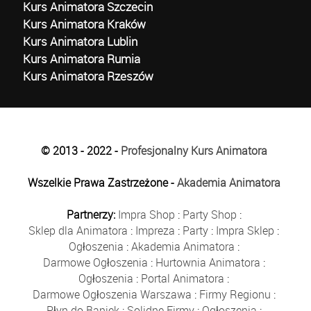
Kurs Animatora Szczecin
Kurs Animatora Kraków
Kurs Animatora Lublin
Kurs Animatora Rumia
Kurs Animatora Rzeszów
© 2013 - 2022 -
Profesjonalny Kurs Animatora
Wszelkie Prawa Zastrzeżone -
Akademia Animatora
Partnerzy:
Impra Shop
:
Party Shop
:
Sklep dla Animatora
:
Impreza
:
Party
:
Impra Sklep
:
Ogłoszenia
:
Akademia Animatora
:
Darmowe Ogłoszenia
:
Hurtownia Animatora
:
Ogłoszenia
:
Portal Animatora
:
Darmowe Ogłoszenia Warszawa
:
Firmy Regionu
:
Płyn do Baniek
:
Solidne Firmy
:
Ogłoszenia
: