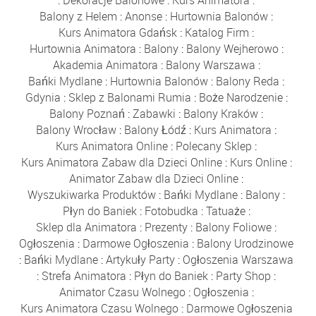
Balony z Helem
:
Anonse
:
Hurtownia Balonów
:
Kurs Animatora Gdańsk
:
Katalog Firm
:
Hurtownia Animatora
:
Balony
:
Balony Wejherowo
:
Akademia Animatora
:
Balony Warszawa
:
Bańki Mydlane
:
Hurtownia Balonów
:
Balony Reda
:
Gdynia
:
Sklep z Balonami Rumia
:
Boże Narodzenie
:
Balony Poznań
:
Zabawki
:
Balony Kraków
:
Balony Wrocław
:
Balony Łódź
:
Kurs Animatora
:
Kurs Animatora Online
:
Polecany Sklep
:
Kurs Animatora Zabaw dla Dzieci Online
:
Kurs Online
:
Animator Zabaw dla Dzieci Online
:
Wyszukiwarka Produktów
:
Bańki Mydlane
:
Balony
:
Płyn do Baniek
:
Fotobudka
:
Tatuaże
:
Sklep dla Animatora
:
Prezenty
:
Balony Foliowe
:
Ogłoszenia
:
Darmowe Ogłoszenia
:
Balony Urodzinowe
:
Bańki Mydlane
:
Artykuły Party
:
Ogłoszenia Warszawa
:
Strefa Animatora
:
Płyn do Baniek
:
Party Shop
:
Animator Czasu Wolnego
:
Ogłoszenia
:
Kurs Animatora Czasu Wolnego
:
Darmowe Ogłoszenia