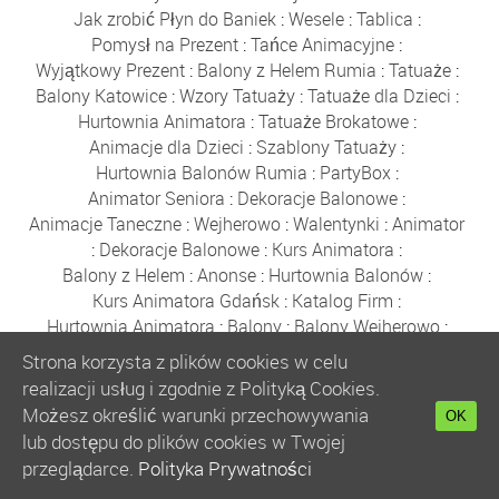
Jak zrobić Płyn do Baniek
:
Wesele
:
Tablica
:
Pomysł na Prezent
:
Tańce Animacyjne
:
Wyjątkowy Prezent
:
Balony z Helem Rumia
:
Tatuaże
:
Balony Katowice
:
Wzory Tatuaży
:
Tatuaże dla Dzieci
:
Hurtownia Animatora
:
Tatuaże Brokatowe
:
Animacje dla Dzieci
:
Szablony Tatuaży
:
Hurtownia Balonów Rumia
:
PartyBox
:
Animator Seniora
:
Dekoracje Balonowe
:
Animacje Taneczne
:
Wejherowo
:
Walentynki
:
Animator
:
Dekoracje Balonowe
:
Kurs Animatora
:
Balony z Helem
:
Anonse
:
Hurtownia Balonów
:
Kurs Animatora Gdańsk
:
Katalog Firm
:
Hurtownia Animatora
:
Balony
:
Balony Wejherowo
:
Akademia Animatora
:
Balony Warszawa
:
Strona korzysta z plików cookies w celu
Bańki Mydlane
:
Hurtownia Balonów
:
Balony Reda
:
realizacji usług i zgodnie z Polityką Cookies.
Gdynia
:
Sklep z Balonami Rumia
:
Boże Narodzenie
:
Możesz określić warunki przechowywania
OK
Balony Poznań
:
Zabawki
:
Balony Kraków
:
lub dostępu do plików cookies w Twojej
Balony Wrocław
:
Balony Łódź
:
Kurs Animatora
:
przeglądarce.
Polityka Prywatności
Kurs Animatora Online
:
Polecany Sklep
: