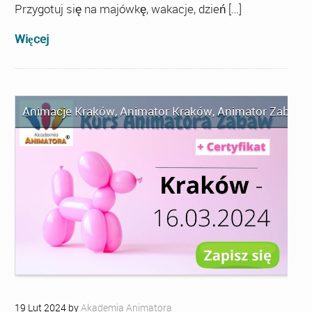
Przygotuj się na majówkę, wakacje, dzień […]
Więcej
Animacje Kraków
,
Animator Kraków
,
Animator Zabaw d
19
Lut
2024
by
Akademia Animatora