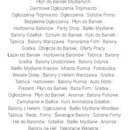
Płyn do Baniek Mydlanych
:
Darmowe Ogłoszenia Trójmiasto
:
Ogłoszenia Trójmiasto
:
Ogłoszenia
:
Solidne Firmy
:
Bezpłatne Ogłoszenia
:
Płyn do Baniek
:
Hurtownia Balonów
:
Party Shop
:
Bańki Mydlane
:
Balony Gdańsk
:
Sznurki do Baniek
:
Kijki do Baniek
:
Tablica
:
Balony Warszawa
:
Panorama Firm
:
Balony
:
Gratka
:
Obręcze do Baniek
:
Oferty Pracy
:
Łapki do Baniek
:
Hurtownia Balonów
:
Tablica
:
Balony
:
Gratka
:
Balony Urodzinowe
:
Balony Gdynia
:
Bańki Mydlane Kraków
:
Miasto Rumia
:
Fotobudka
:
Wesele Sklep
:
Balony z Helem Warszawa
:
Gratka
:
Tablica
:
Halloween
:
Balony Rumia
:
Auto Moto
:
Prezent
:
Płyn do Baniek
:
Baza Firm
:
Gratka
:
Ogłoszenia
:
Płyn do Baniek
:
Anonse
:
Balony Foliowe
:
Zamykanie w Bańce
:
Kurs Animatora Gdańsk
:
Balony z Helem
:
Ogłoszenia
:
Bańki Mydlane Wrocław
:
Tablica
:
Reda
:
Firmy
:
Świecące Balony
:
Solidne Firmy
:
Hel do Balonów
:
Gdańsk
:
Bańki Mydlane
:
Anonse
:
Balony na Hel
:
Dekoracje Weselne
: