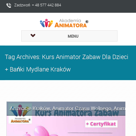
Zadzwoń + 48 577 442 884
MENU
Tag Archives: Kurs Animator Zabaw Dla Dzieci
+ Bańki Mydlane Kraków
Animacje Kraków
,
Animator Czasu Wolnego
,
Animator