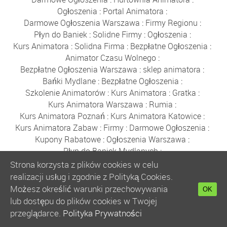
Ogłoszenia
:
Portal Animatora
:
Darmowe Ogłoszenia Warszawa
:
Firmy Regionu
:
Płyn do Baniek
:
Solidne Firmy
:
Ogłoszenia
:
Kurs Animatora
:
Solidna Firma
:
Bezpłatne Ogłoszenia
:
Animator Czasu Wolnego
:
Bezpłatne Ogłoszenia Warszawa
:
sklep animatora
:
Bańki Mydlane
:
Bezpłatne Ogłoszenia
:
Szkolenie Animatorów
:
Kurs Animatora
:
Gratka
:
Kurs Animatora Warszawa
:
Rumia
:
Kurs Animatora Poznań
:
Kurs Animatora Katowice
:
Kurs Animatora Zabaw
:
Firmy
:
Darmowe Ogłoszenia
:
Kupony Rabatowe
:
Ogłoszenia Warszawa
:
Płyn do Baniek Mydlanych
:
Darmowe Ogłoszenia Trójmiasto
:
Strona korzysta z plików cookies w celu
Ogłoszenia Trójmiasto
:
Ogłoszenia
:
Solidne Firmy
:
realizacji usług i zgodnie z Polityką Cookies.
Bezpłatne Ogłoszenia
:
Płyn do Baniek
:
Możesz określić warunki przechowywania
OK
Hurtownia Balonów
:
Party Shop
:
Bańki Mydlane
:
lub dostępu do plików cookies w Twojej
Balony Gdańsk
:
Sznurki do Baniek
:
Kijki do Baniek
:
przeglądarce.
Polityka Prywatności
Tablica
:
Balony Warszawa
:
Panorama Firm
:
Balony
: