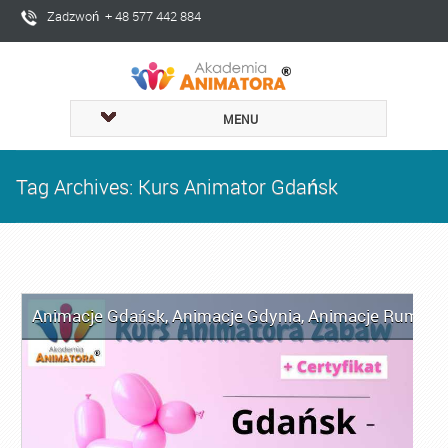
Zadzwoń + 48 577 442 884
MENU
Tag Archives: Kurs Animator Gdańsk
Animacje Gdańsk
,
Animacje Gdynia
,
Animacje Rumia
,
A