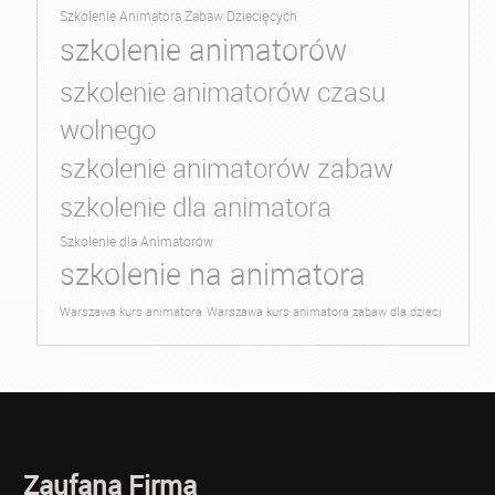
Szkolenie Animatora Zabaw Dziecięcych
szkolenie animatorów
szkolenie animatorów czasu
wolnego
szkolenie animatorów zabaw
szkolenie dla animatora
Szkolenie dla Animatorów
szkolenie na animatora
Warszawa kurs animatora
Warszawa kurs animatora zabaw dla dzieci
Zaufana Firma