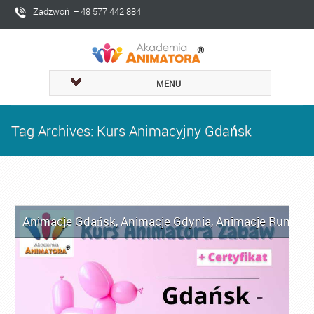
Zadzwoń + 48 577 442 884
MENU
Tag Archives: Kurs Animacyjny Gdańsk
Animacje Gdańsk
,
Animacje Gdynia
,
Animacje Rumia
,
A