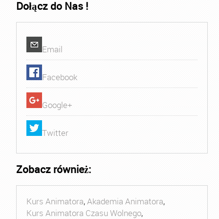
Dołącz do Nas !
Email
Facebook
Google+
Twitter
Zobacz również:
Kurs Animatora
,
Akademia Animatora
,
Kurs Animatora Czasu Wolnego
,