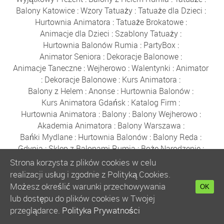
Balony Katowice
:
Wzory Tatuaży
:
Tatuaże dla Dzieci
:
Hurtownia Animatora
:
Tatuaże Brokatowe
:
Animacje dla Dzieci
:
Szablony Tatuaży
:
Hurtownia Balonów Rumia
:
PartyBox
:
Animator Seniora
:
Dekoracje Balonowe
:
Animacje Taneczne
:
Wejherowo
:
Walentynki
:
Animator
:
Dekoracje Balonowe
:
Kurs Animatora
:
Balony z Helem
:
Anonse
:
Hurtownia Balonów
:
Kurs Animatora Gdańsk
:
Katalog Firm
:
Hurtownia Animatora
:
Balony
:
Balony Wejherowo
:
Akademia Animatora
:
Balony Warszawa
:
Bańki Mydlane
:
Hurtownia Balonów
:
Balony Reda
:
Gdynia
:
Sklep z Balonami Rumia
:
Boże Narodzenie
:
Balony Poznań
:
Zabawki
:
Balony Kraków
:
Strona korzysta z plików cookies w celu
Balony Wrocław
:
Balony Łódź
:
Kurs Animatora
:
realizacji usług i zgodnie z Polityką Cookies.
Kurs Animatora Online
:
Polecany Sklep
:
Możesz określić warunki przechowywania
OK
Kurs Animatora Zabaw dla Dzieci Online
:
Kurs Online
:
lub dostępu do plików cookies w Twojej
Animator Zabaw dla Dzieci Online
:
przeglądarce.
Polityka Prywatności
Wyszukiwarka Produktów
:
Bańki Mydlane
:
Balony
: