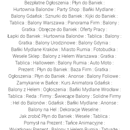
Bezpłatne Ogłoszenia
:
Płyn do Baniek
:
Hurtownia Balonów
:
Party Shop
:
Bańki Mydlane
:
Balony Gdańsk
:
Sznurki do Baniek
:
Kijki do Baniek
:
Tablica
:
Balony Warszawa
:
Panorama Firm
:
Balony
:
Gratka
:
Obręcze do Baniek
:
Oferty Pracy
:
Łapki do Baniek
:
Hurtownia Balonów
:
Tablica
:
Balony
:
Gratka
:
Balony Urodzinowe
:
Balony Gdynia
:
Bańki Mydlane Kraków
:
Miasto Rumia
:
Fotobudka
:
Wesele Sklep
:
Balony z Helem Warszawa
:
Gratka
:
Tablica
:
Halloween
:
Balony Rumia
:
Auto Moto
:
Prezent
:
Płyn do Baniek
:
Baza Firm
:
Gratka
:
Ogłoszenia
:
Płyn do Baniek
:
Anonse
:
Balony Foliowe
:
Zamykanie w Bańce
:
Kurs Animatora Gdańsk
:
Balony z Helem
:
Ogłoszenia
:
Bańki Mydlane Wrocław
:
Tablica
:
Reda
:
Firmy
:
Świecące Balony
:
Solidne Firmy
:
Hel do Balonów
:
Gdańsk
:
Bańki Mydlane
:
Anonse
:
Balony na Hel
:
Dekoracje Weselne
:
Jak zrobić Płyn do Baniek
:
Wesele
:
Tablica
:
Pomysł na Prezent
:
Tańce Animacyjne
:
Wyjątkowy Prezent
:
Balony z Helem Rumia
:
Tatuaże
: