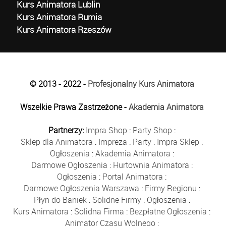
Kurs Animatora Lublin
Kurs Animatora Rumia
Kurs Animatora Rzeszów
© 2013 - 2022 -
Profesjonalny Kurs Animatora
Wszelkie Prawa Zastrzeżone -
Akademia Animatora
Partnerzy:
Impra Shop
:
Party Shop
:
Sklep dla Animatora
:
Impreza
:
Party
:
Impra Sklep
:
Ogłoszenia
:
Akademia Animatora
:
Darmowe Ogłoszenia
:
Hurtownia Animatora
:
Ogłoszenia
:
Portal Animatora
:
Darmowe Ogłoszenia Warszawa
:
Firmy Regionu
:
Płyn do Baniek
:
Solidne Firmy
:
Ogłoszenia
:
Kurs Animatora
:
Solidna Firma
:
Bezpłatne Ogłoszenia
:
Animator Czasu Wolnego
: