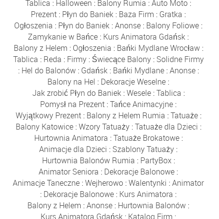
Tablica
:
Halloween
:
Balony Rumia
:
Auto Moto
:
Prezent
:
Płyn do Baniek
:
Baza Firm
:
Gratka
:
Ogłoszenia
:
Płyn do Baniek
:
Anonse
:
Balony Foliowe
:
Zamykanie w Bańce
:
Kurs Animatora Gdańsk
:
Balony z Helem
:
Ogłoszenia
:
Bańki Mydlane Wrocław
:
Tablica
:
Reda
:
Firmy
:
Świecące Balony
:
Solidne Firmy
:
Hel do Balonów
:
Gdańsk
:
Bańki Mydlane
:
Anonse
:
Balony na Hel
:
Dekoracje Weselne
:
Jak zrobić Płyn do Baniek
:
Wesele
:
Tablica
:
Pomysł na Prezent
:
Tańce Animacyjne
:
Wyjątkowy Prezent
:
Balony z Helem Rumia
:
Tatuaże
:
Balony Katowice
:
Wzory Tatuaży
:
Tatuaże dla Dzieci
:
Hurtownia Animatora
:
Tatuaże Brokatowe
:
Animacje dla Dzieci
:
Szablony Tatuaży
:
Hurtownia Balonów Rumia
:
PartyBox
:
Animator Seniora
:
Dekoracje Balonowe
:
Animacje Taneczne
:
Wejherowo
:
Walentynki
:
Animator
:
Dekoracje Balonowe
:
Kurs Animatora
:
Balony z Helem
:
Anonse
:
Hurtownia Balonów
:
Kurs Animatora Gdańsk
:
Katalog Firm
: