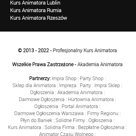
Kurs Animatora Lublin
Kurs Animatora Rumia
Kurs Animatora Rzeszów
© 2013 - 2022 -
Profesjonalny Kurs Animatora
Wszelkie Prawa Zastrzeżone -
Akademia Animatora
Partnerzy:
Impra Shop
:
Party Shop
:
Sklep dla Animatora
:
Impreza
:
Party
:
Impra Sklep
:
Ogłoszenia
:
Akademia Animatora
:
Darmowe Ogłoszenia
:
Hurtownia Animatora
:
Ogłoszenia
:
Portal Animatora
:
Darmowe Ogłoszenia Warszawa
:
Firmy Regionu
:
Płyn do Baniek
:
Solidne Firmy
:
Ogłoszenia
:
Kurs Animatora
:
Solidna Firma
:
Bezpłatne Ogłoszenia
:
Animator Czasu Wolnego
: