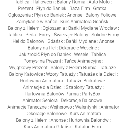
Tablica
:
Halloween
:
Balony Rumia
:
Auto Moto
:
Prezent
:
Płyn do Baniek
:
Baza Firm
:
Gratka
:
Ogłoszenia
:
Płyn do Baniek
:
Anonse
:
Balony Foliowe
:
Zamykanie w Bańce
:
Kurs Animatora Gdańsk
:
Balony z Helem
:
Ogłoszenia
:
Bańki Mydlane Wrocław
:
Tablica
:
Reda
:
Firmy
:
Świecące Balony
:
Solidne Firmy
:
Hel do Balonów
:
Gdańsk
:
Bańki Mydlane
:
Anonse
:
Balony na Hel
:
Dekoracje Weselne
:
Jak zrobić Płyn do Baniek
:
Wesele
:
Tablica
:
Pomysł na Prezent
:
Tańce Animacyjne
:
Wyjątkowy Prezent
:
Balony z Helem Rumia
:
Tatuaże
:
Balony Katowice
:
Wzory Tatuaży
:
Tatuaże dla Dzieci
:
Hurtownia Animatora
:
Tatuaże Brokatowe
:
Animacje dla Dzieci
:
Szablony Tatuaży
:
Hurtownia Balonów Rumia
:
PartyBox
:
Animator Seniora
:
Dekoracje Balonowe
:
Animacje Taneczne
:
Wejherowo
:
Walentynki
:
Animator
:
Dekoracje Balonowe
:
Kurs Animatora
:
Balony z Helem
:
Anonse
:
Hurtownia Balonów
:
Kurs Animatora Gdańsk
:
Katalog Firm
: