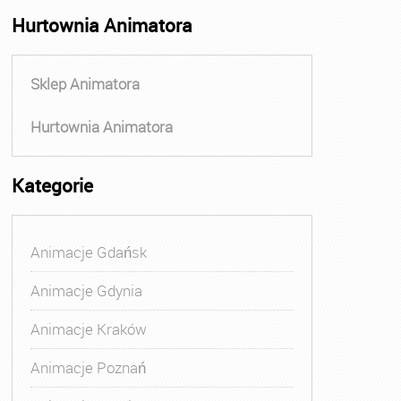
Hurtownia Animatora
Sklep Animatora
Hurtownia Animatora
Kategorie
Animacje Gdańsk
Animacje Gdynia
Animacje Kraków
Animacje Poznań