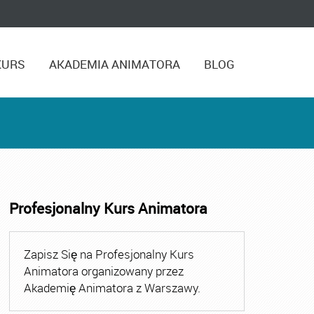
KURS
AKADEMIA ANIMATORA
BLOG
Profesjonalny Kurs Animatora
ora
,
Kurs Animatora Czasu Wolnego
,
Kurs Animatora Cza
Zapisz Się na Profesjonalny Kurs
Animatora organizowany przez
Akademię Animatora z Warszawy.