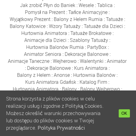
Jak zrobić Płyn do Baniek
:
Wesele
:
Tablica
:
Pomysł na Prezent
:
Tańce Animacyjne
:
Wyjątkowy Prezent
:
Balony z Helem Rumia
:
Tatuaże
:
Balony Katowice
:
Wzory Tatuaży
:
Tatuaże dla Dzieci
:
Hurtownia Animatora
:
Tatuaże Brokatowe
:
Animacje dla Dzieci
:
Szablony Tatuaży
:
Hurtownia Balonów Rumia
:
PartyBox
:
Animator Seniora
:
Dekoracje Balonowe
:
Animacje Taneczne
:
Wejherowo
:
Walentynki
:
Animator
:
Dekoracje Balonowe
:
Kurs Animatora
:
Balony z Helem
:
Anonse
:
Hurtownia Balonów
:
Kurs Animatora Gdańsk
:
Katalog Firm
:
Hurtownia Animatora
:
Balony
:
Balony Wejherowo
:
Akademia Animatora
:
Balony Warszawa
:
Strona korzysta z plików cookies w celu
Bańki Mydlane
:
Hurtownia Balonów
:
Balony Reda
:
realizacji usług i zgodnie z Polityką Cookies.
Gdynia
:
Sklep z Balonami Rumia
:
Boże Narodzenie
:
Możesz określić warunki przechowywania
OK
Balony Poznań
:
Zabawki
:
Balony Kraków
:
lub dostępu do plików cookies w Twojej
Balony Wrocław
:
Balony Łódź
:
Kurs Animatora
:
przeglądarce.
Polityka Prywatności
Kurs Animatora Online
:
Polecany Sklep
: