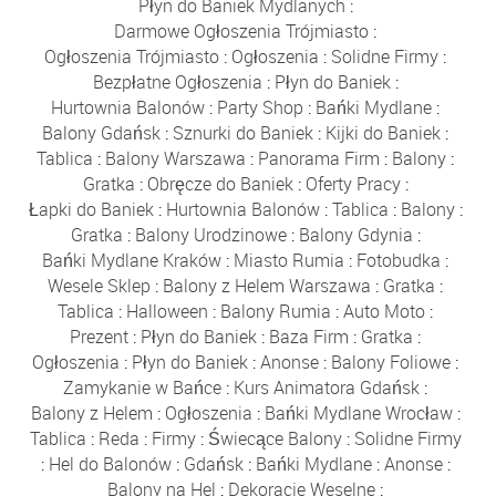
Płyn do Baniek Mydlanych
:
Darmowe Ogłoszenia Trójmiasto
:
Ogłoszenia Trójmiasto
:
Ogłoszenia
:
Solidne Firmy
:
Bezpłatne Ogłoszenia
:
Płyn do Baniek
:
Hurtownia Balonów
:
Party Shop
:
Bańki Mydlane
:
Balony Gdańsk
:
Sznurki do Baniek
:
Kijki do Baniek
:
Tablica
:
Balony Warszawa
:
Panorama Firm
:
Balony
:
Gratka
:
Obręcze do Baniek
:
Oferty Pracy
:
Łapki do Baniek
:
Hurtownia Balonów
:
Tablica
:
Balony
:
Gratka
:
Balony Urodzinowe
:
Balony Gdynia
:
Bańki Mydlane Kraków
:
Miasto Rumia
:
Fotobudka
:
Wesele Sklep
:
Balony z Helem Warszawa
:
Gratka
:
Tablica
:
Halloween
:
Balony Rumia
:
Auto Moto
:
Prezent
:
Płyn do Baniek
:
Baza Firm
:
Gratka
:
Ogłoszenia
:
Płyn do Baniek
:
Anonse
:
Balony Foliowe
:
Zamykanie w Bańce
:
Kurs Animatora Gdańsk
:
Balony z Helem
:
Ogłoszenia
:
Bańki Mydlane Wrocław
:
Tablica
:
Reda
:
Firmy
:
Świecące Balony
:
Solidne Firmy
:
Hel do Balonów
:
Gdańsk
:
Bańki Mydlane
:
Anonse
:
Balony na Hel
:
Dekoracje Weselne
: