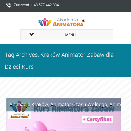
Zadzwoń + 48 577 442 884
MENU
Tag Archives: Kraków Animator Zabaw dla
Dzieci Kurs
Animacje Kraków
,
Animator Czasu Wolnego
,
Animator