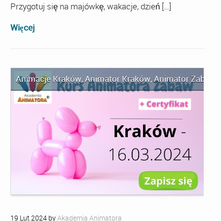
Przygotuj się na majówkę, wakacje, dzień […]
Więcej
Animacje Kraków
,
Animator Kraków
,
Animator Zabaw d
19
Lut
2024
by
Akademia Animatora