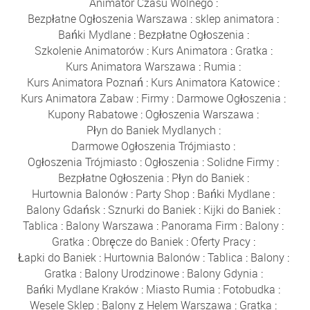
Animator Czasu Wolnego
:
Bezpłatne Ogłoszenia Warszawa
:
sklep animatora
:
Bańki Mydlane
:
Bezpłatne Ogłoszenia
:
Szkolenie Animatorów
:
Kurs Animatora
:
Gratka
:
Kurs Animatora Warszawa
:
Rumia
:
Kurs Animatora Poznań
:
Kurs Animatora Katowice
:
Kurs Animatora Zabaw
:
Firmy
:
Darmowe Ogłoszenia
:
Kupony Rabatowe
:
Ogłoszenia Warszawa
:
Płyn do Baniek Mydlanych
:
Darmowe Ogłoszenia Trójmiasto
:
Ogłoszenia Trójmiasto
:
Ogłoszenia
:
Solidne Firmy
:
Bezpłatne Ogłoszenia
:
Płyn do Baniek
:
Hurtownia Balonów
:
Party Shop
:
Bańki Mydlane
:
Balony Gdańsk
:
Sznurki do Baniek
:
Kijki do Baniek
:
Tablica
:
Balony Warszawa
:
Panorama Firm
:
Balony
:
Gratka
:
Obręcze do Baniek
:
Oferty Pracy
:
Łapki do Baniek
:
Hurtownia Balonów
:
Tablica
:
Balony
:
Gratka
:
Balony Urodzinowe
:
Balony Gdynia
:
Bańki Mydlane Kraków
:
Miasto Rumia
:
Fotobudka
:
Wesele Sklep
:
Balony z Helem Warszawa
:
Gratka
: