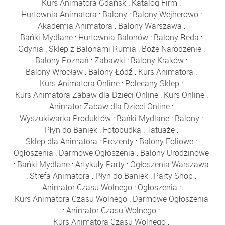
Kurs Animatora Gdańsk
:
Katalog Firm
:
Hurtownia Animatora
:
Balony
:
Balony Wejherowo
:
Akademia Animatora
:
Balony Warszawa
:
Bańki Mydlane
:
Hurtownia Balonów
:
Balony Reda
:
Gdynia
:
Sklep z Balonami Rumia
:
Boże Narodzenie
:
Balony Poznań
:
Zabawki
:
Balony Kraków
:
Balony Wrocław
:
Balony Łódź
:
Kurs Animatora
:
Kurs Animatora Online
:
Polecany Sklep
:
Kurs Animatora Zabaw dla Dzieci Online
:
Kurs Online
:
Animator Zabaw dla Dzieci Online
:
Wyszukiwarka Produktów
:
Bańki Mydlane
:
Balony
:
Płyn do Baniek
:
Fotobudka
:
Tatuaże
:
Sklep dla Animatora
:
Prezenty
:
Balony Foliowe
:
Ogłoszenia
:
Darmowe Ogłoszenia
:
Balony Urodzinowe
:
Bańki Mydlane
:
Artykuły Party
:
Ogłoszenia Warszawa
:
Strefa Animatora
:
Płyn do Baniek
:
Party Shop
:
Animator Czasu Wolnego
:
Ogłoszenia
:
Kurs Animatora Czasu Wolnego
:
Darmowe Ogłoszenia
:
Animator Czasu Wolnego
:
Kurs Animatora Czasu Wolnego
: