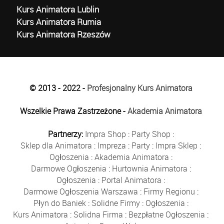
Kurs Animatora Lublin
Kurs Animatora Rumia
Kurs Animatora Rzeszów
© 2013 - 2022 -
Profesjonalny Kurs Animatora
Wszelkie Prawa Zastrzeżone -
Akademia Animatora
Partnerzy:
Impra Shop
:
Party Shop
:
Sklep dla Animatora
:
Impreza
:
Party
:
Impra Sklep
:
Ogłoszenia
:
Akademia Animatora
:
Darmowe Ogłoszenia
:
Hurtownia Animatora
:
Ogłoszenia
:
Portal Animatora
:
Darmowe Ogłoszenia Warszawa
:
Firmy Regionu
:
Płyn do Baniek
:
Solidne Firmy
:
Ogłoszenia
:
Kurs Animatora
:
Solidna Firma
:
Bezpłatne Ogłoszenia
: