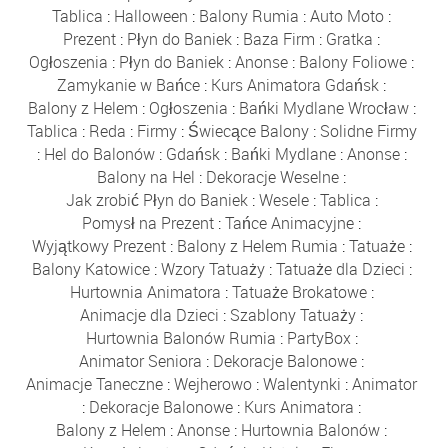
Tablica
:
Halloween
:
Balony Rumia
:
Auto Moto
:
Prezent
:
Płyn do Baniek
:
Baza Firm
:
Gratka
:
Ogłoszenia
:
Płyn do Baniek
:
Anonse
:
Balony Foliowe
:
Zamykanie w Bańce
:
Kurs Animatora Gdańsk
:
Balony z Helem
:
Ogłoszenia
:
Bańki Mydlane Wrocław
:
Tablica
:
Reda
:
Firmy
:
Świecące Balony
:
Solidne Firmy
:
Hel do Balonów
:
Gdańsk
:
Bańki Mydlane
:
Anonse
:
Balony na Hel
:
Dekoracje Weselne
:
Jak zrobić Płyn do Baniek
:
Wesele
:
Tablica
:
Pomysł na Prezent
:
Tańce Animacyjne
:
Wyjątkowy Prezent
:
Balony z Helem Rumia
:
Tatuaże
:
Balony Katowice
:
Wzory Tatuaży
:
Tatuaże dla Dzieci
:
Hurtownia Animatora
:
Tatuaże Brokatowe
:
Animacje dla Dzieci
:
Szablony Tatuaży
:
Hurtownia Balonów Rumia
:
PartyBox
:
Animator Seniora
:
Dekoracje Balonowe
:
Animacje Taneczne
:
Wejherowo
:
Walentynki
:
Animator
:
Dekoracje Balonowe
:
Kurs Animatora
:
Balony z Helem
:
Anonse
:
Hurtownia Balonów
: